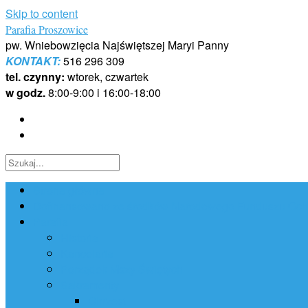
Skip to content
Parafia Proszowice
pw. Wniebowzięcia Najświętszej Maryi Panny
KONTAKT:
516 296 309
tel. czynny:
wtorek, czwartek
w godz.
8:00-9:00 i 16:00-18:00
Strona główna
Dofinansowano ze środków Narodowego Funduszu Ochr
Parafia
Historia
Kancelaria
Porządek Mszy Świętych
Sakramenty
Chrzest