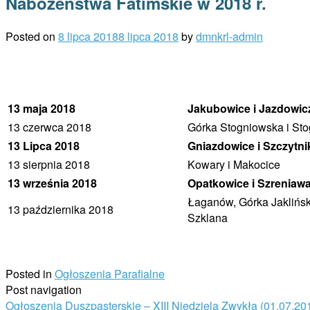
Nabożeństwa Fatimskie w 2018 r.
Posted on
8 lipca 2018
8 lipca 2018
by
dmnkrl-admin
13 maja 2018
Jakubowice i Jazdowic
13 czerwca 2018
Górka Stogniowska i St
13 Lipca 2018
Gniazdowice i Szczytni
13 sierpnia 2018
Kowary i Makocice
13 września 2018
Opatkowice i Szreniaw
Łaganów, Górka Jaklińsk
13 października 2018
Szklana
Posted in
Ogłoszenia Parafialne
Post navigation
Ogłoszenia Duszpasterskie – XIII Niedziela Zwykła (01.07.20