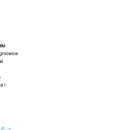
zki
ogniowice
ki
a
a i
18)
→