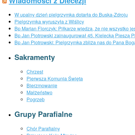
Wiadomości z Diecezji
W upalny dzień pielgrzymka dotarła do Buska-Zdroju
Pielgrzymka wyruszyła z Wiślicy
Bp Marian Florczyk: Piłkarze wiedzą, że nie wszystko je
Bp Jan Piotrowski zainaugurował 45. Kielecką Pieszą 
Bp Jan Piotrowski: Pielgrzymka zbliża nas do Pana Bog
Sakramenty
Chrzest
Pierwsza Komunia Święta
Bierzmowanie
Małżeństwo
Pogrzeb
Grupy Parafialne
Chór Parafialny