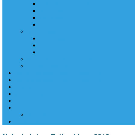
Pierwsza Komunia Święta
Bierzmowanie
Małżeństwo
Pogrzeb
Grupy Parafialne
Chór Parafialny
Dziecięce Koło Misyjne
Koła Żywego Różańca
Siostry Kanoniczki Ducha Świętego
Polityka prywatności
Zagospodarowanie terenu plebanii – etap I
Zagospodarowanie terenu plebanii – etap II
Duszpasterze
Intencje Mszalne (03.08.2026 – 09.08.2026)
Kontakt
CMENTARZ
GROBONET
TRANSMISJA