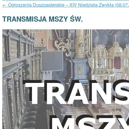
←
Ogłoszenia Duszpasterskie – XIV Niedziela Zwykła (08.07
TRANSMISJA MSZY ŚW.