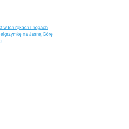
st w ich rękach i nogach
Pielgrzymkę na Jasną Górę
a