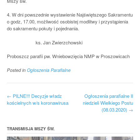
Mszy św.
4. W dni powszednie wystawienie Najświętszego Sakramentu
o godz, 17.00, możliwość osobistej modlitwy i przystąpienia
do sakramentu pokuty i pojednania.
ks. Jan Zwierzchowski
Proboszcz parafii pw. Wniebowzięcia NMP w Proszowicach
Posted in
Ogłoszenia Parafialne
Post
←
PILNE!!! Decyzje władz
Ogłoszenia parafialne II
navigation
kościelnych w/s koronawirusa
niedzieli Wielkiego Postu
(08.03.2020)
→
TRANSMISJA MSZY ŚW.