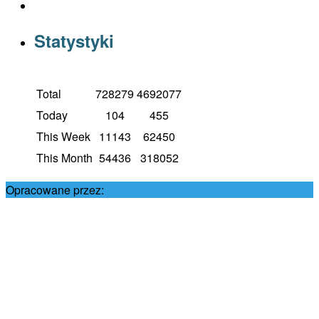
Statystyki
Total
728279
4692077
Today
104
455
This Week
11143
62450
This Month
54436
318052
Opracowane przez:
Damian Król