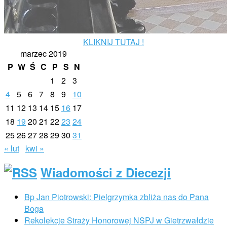
KLIKNIJ TUTAJ !
marzec 2019
P
W
Ś
C
P
S
N
1
2
3
4
5
6
7
8
9
10
11
12
13
14
15
16
17
18
19
20
21
22
23
24
25
26
27
28
29
30
31
« lut
kwi »
Wiadomości z Diecezji
Bp Jan Piotrowski: Pielgrzymka zbliża nas do Pana
Boga
Rekolekcje Straży Honorowej NSPJ w Gietrzwałdzie