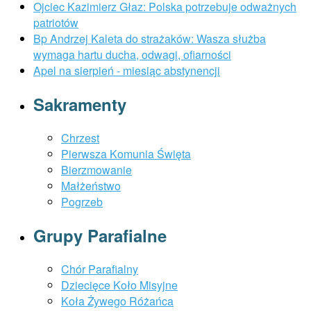
Ojciec Kazimierz Głaz: Polska potrzebuje odważnych
patriotów
Bp Andrzej Kaleta do strażaków: Wasza służba
wymaga hartu ducha, odwagi, ofiarności
Apel na sierpień - miesiąc abstynencji
Sakramenty
Chrzest
Pierwsza Komunia Święta
Bierzmowanie
Małżeństwo
Pogrzeb
Grupy Parafialne
Chór Parafialny
Dziecięce Koło Misyjne
Koła Żywego Różańca