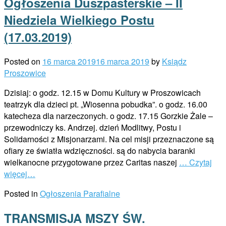
Ogłoszenia Duszpasterskie – II
Niedziela Wielkiego Postu
(17.03.2019)
Posted on
16 marca 2019
16 marca 2019
by
Ksiądz
Proszowice
Dzisiaj: o godz. 12.15 w Domu Kultury w Proszowicach
teatrzyk dla dzieci pt. „Wiosenna pobudka”. o godz. 16.00
katecheza dla narzeczonych. o godz. 17.15 Gorzkie Żale –
przewodniczy ks. Andrzej. dzień Modlitwy, Postu i
Solidarności z Misjonarzami. Na cel misji przeznaczone są
ofiary ze światła wdzięczności. są do nabycia baranki
wielkanocne przygotowane przez Caritas naszej
… Czytaj
więcej…
Posted in
Ogłoszenia Parafialne
TRANSMISJA MSZY ŚW.