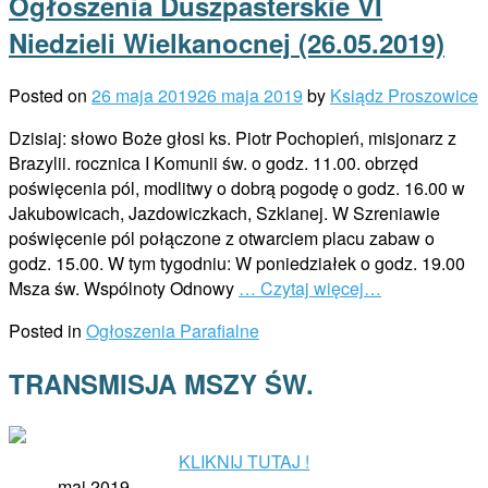
Ogłoszenia Duszpasterskie VI
Niedzieli Wielkanocnej (26.05.2019)
Posted on
26 maja 2019
26 maja 2019
by
Ksiądz Proszowice
Dzisiaj: słowo Boże głosi ks. Piotr Pochopień, misjonarz z
Brazylii. rocznica I Komunii św. o godz. 11.00. obrzęd
poświęcenia pól, modlitwy o dobrą pogodę o godz. 16.00 w
Jakubowicach, Jazdowiczkach, Szklanej. W Szreniawie
poświęcenie pól połączone z otwarciem placu zabaw o
godz. 15.00. W tym tygodniu: W poniedziałek o godz. 19.00
Msza św. Wspólnoty Odnowy
… Czytaj więcej…
Posted in
Ogłoszenia Parafialne
TRANSMISJA MSZY ŚW.
KLIKNIJ TUTAJ !
maj 2019