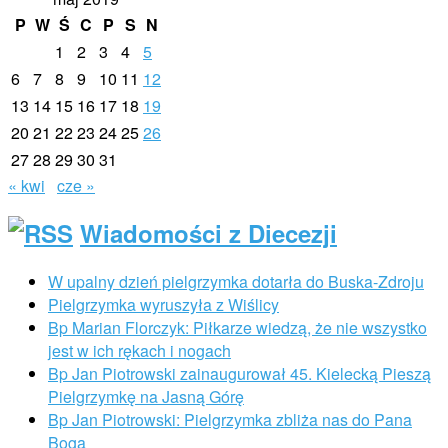
P
W
Ś
C
P
S
N
1
2
3
4
5
6
7
8
9
10
11
12
13
14
15
16
17
18
19
20
21
22
23
24
25
26
27
28
29
30
31
« kwi
cze »
Wiadomości z Diecezji
W upalny dzień pielgrzymka dotarła do Buska-Zdroju
Pielgrzymka wyruszyła z Wiślicy
Bp Marian Florczyk: Piłkarze wiedzą, że nie wszystko
jest w ich rękach i nogach
Bp Jan Piotrowski zainaugurował 45. Kielecką Pieszą
Pielgrzymkę na Jasną Górę
Bp Jan Piotrowski: Pielgrzymka zbliża nas do Pana
Boga