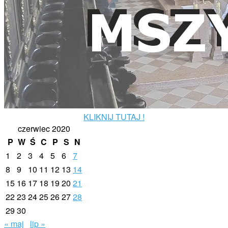
KLIKNIJ TUTAJ !
czerwiec 2020
P
W
Ś
C
P
S
N
1
2
3
4
5
6
7
8
9
10
11
12
13
14
15
16
17
18
19
20
21
22
23
24
25
26
27
28
29
30
« maj
lip »