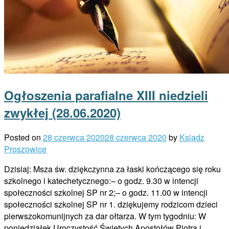
Ogłoszenia parafialne XIII niedzieli
zwykłej (28.06.2020)
Posted on
28 czerwca 2020
28 czerwca 2020
by
Ksiądz
Proszowice
Dzisiaj: Msza św. dziękczynna za łaski kończącego się roku
szkolnego i katechetycznego:– o godz. 9.30 w intencji
społeczności szkolnej SP nr 2;– o godz. 11.00 w intencji
społeczności szkolnej SP nr 1. dziękujemy rodzicom dzieci
pierwszokomunijnych za dar ołtarza. W tym tygodniu: W
poniedziałek Uroczystość Świętych Apostołów Piotra i