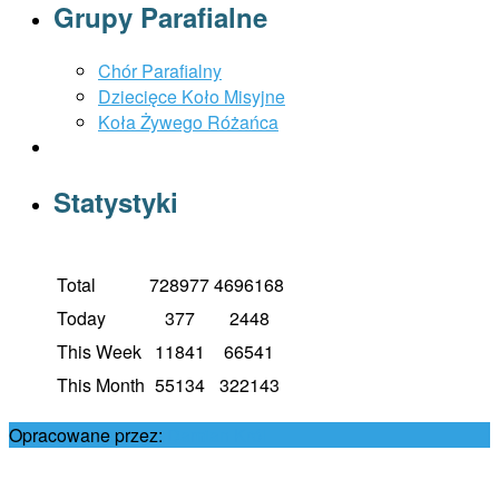
Grupy Parafialne
Chór Parafialny
Dziecięce Koło Misyjne
Koła Żywego Różańca
Statystyki
Total
728977
4696168
Today
377
2448
This Week
11841
66541
This Month
55134
322143
Opracowane przez:
Damian Król