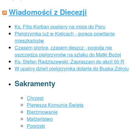
Wiadomości z Diecezji
Ks. Filip Korban posłany na misje do Peru
Pielgrzymka już w Kielcach - gorące powitanie
mieszkańców
Czasem słońce, czasem deszcz - pogoda nie
oszczędza pielgrzymów na szlaku do Matki Bożej
Ks. Stefan Radziszewski: Zapraszam do akcji 50 R
W upalny dzień pielgrzymka dotarła do Buska-Zdroju
Sakramenty
Chrzest
Pierwsza Komunia Święta
Bierzmowanie
Małżeństwo
Pogrzeb