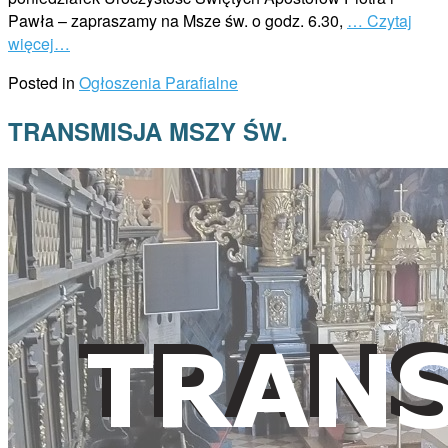
Pawła – zapraszamy na Msze św. o godz. 6.30,
… Czytaj
więcej…
Posted in
Ogłoszenia Parafialne
TRANSMISJA MSZY ŚW.