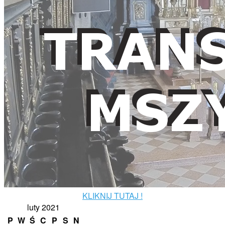
KLIKNIJ TUTAJ !
luty 2021
P
W
Ś
C
P
S
N