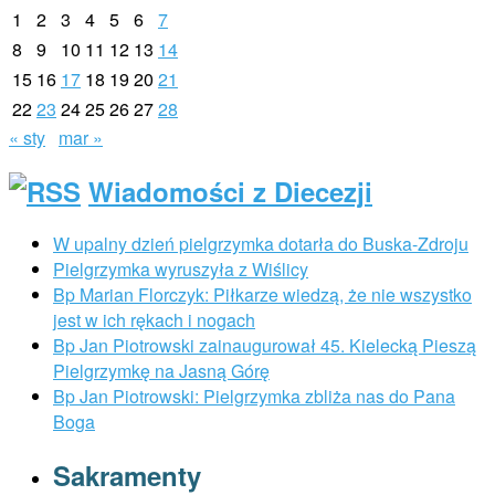
1
2
3
4
5
6
7
8
9
10
11
12
13
14
15
16
17
18
19
20
21
22
23
24
25
26
27
28
« sty
mar »
Wiadomości z Diecezji
W upalny dzień pielgrzymka dotarła do Buska-Zdroju
Pielgrzymka wyruszyła z Wiślicy
Bp Marian Florczyk: Piłkarze wiedzą, że nie wszystko
jest w ich rękach i nogach
Bp Jan Piotrowski zainaugurował 45. Kielecką Pieszą
Pielgrzymkę na Jasną Górę
Bp Jan Piotrowski: Pielgrzymka zbliża nas do Pana
Boga
Sakramenty