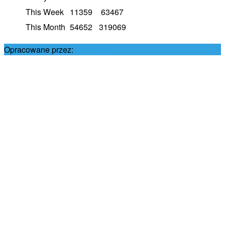
This Week
11359
63467
This Month
54652
319069
Opracowane przez:
Damian Król