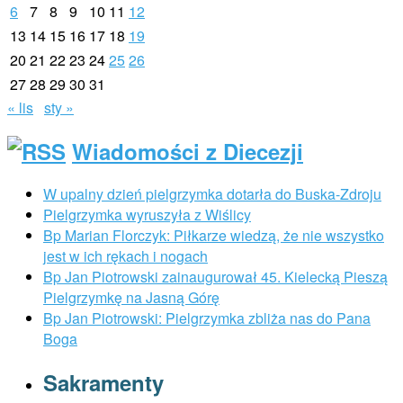
6
7
8
9
10
11
12
13
14
15
16
17
18
19
20
21
22
23
24
25
26
27
28
29
30
31
« lis
sty »
Wiadomości z Diecezji
W upalny dzień pielgrzymka dotarła do Buska-Zdroju
Pielgrzymka wyruszyła z Wiślicy
Bp Marian Florczyk: Piłkarze wiedzą, że nie wszystko
jest w ich rękach i nogach
Bp Jan Piotrowski zainaugurował 45. Kielecką Pieszą
Pielgrzymkę na Jasną Górę
Bp Jan Piotrowski: Pielgrzymka zbliża nas do Pana
Boga
Sakramenty