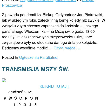
Proszowice
Z powodu pandemii ks. Biskup Ordynariusz Jan Piotrowski,
jak w ubiegłym roku, zalecił inną formę kolędy niż zwykle. W
związku z tym chcemy zapraszać do kościoła – naszego
parafialnego Wieczernika – na Mszę św. o godz. 18.00
rodziny i mieszkańców tych miejscowości i ulic, które
zwyczajowo były odwiedzane danego dnia po kolędzie.
Będziemy wspólnie modlić
… Czytaj więcej…
Posted in
Ogłoszenia Parafialne
TRANSMISJA MSZY ŚW.
KLIKNIJ TUTAJ !
grudzień 2021
P
W
Ś
C
P
S
N
1
2
3
4
5