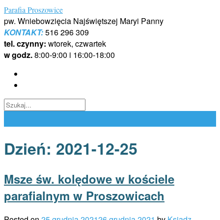
Skip
Parafia Proszowice
to
pw. Wniebowzięcia Najświętszej Maryi Panny
content
KONTAKT:
516 296 309
tel. czynny:
wtorek, czwartek
w godz.
8:00-9:00 i 16:00-18:00
Dzień:
2021-12-25
Msze św. kolędowe w kościele
parafialnym w Proszowicach
Posted on
25 grudnia 2021
26 grudnia 2021
by
Ksiądz