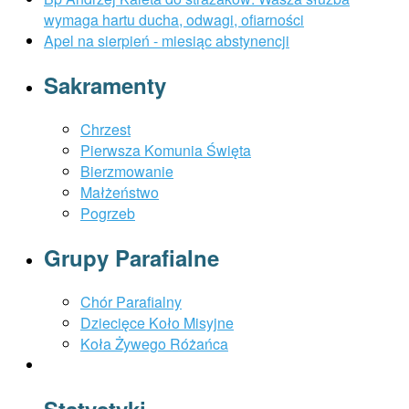
wymaga hartu ducha, odwagi, ofiarności
Apel na sierpień - miesiąc abstynencji
Sakramenty
Chrzest
Pierwsza Komunia Święta
Bierzmowanie
Małżeństwo
Pogrzeb
Grupy Parafialne
Chór Parafialny
Dziecięce Koło Misyjne
Koła Żywego Różańca
Statystyki