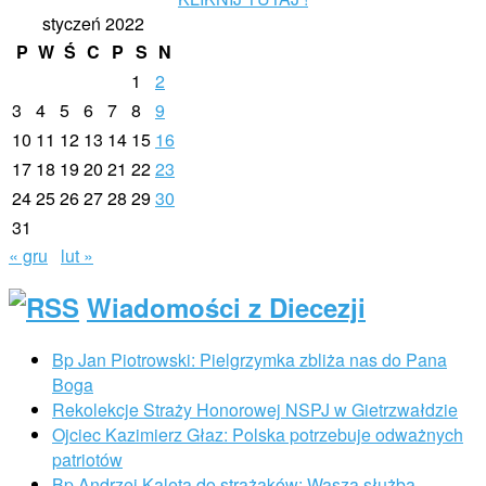
styczeń 2022
P
W
Ś
C
P
S
N
1
2
3
4
5
6
7
8
9
10
11
12
13
14
15
16
17
18
19
20
21
22
23
24
25
26
27
28
29
30
31
« gru
lut »
Wiadomości z Diecezji
Bp Jan Piotrowski: Pielgrzymka zbliża nas do Pana
Boga
Rekolekcje Straży Honorowej NSPJ w Gietrzwałdzie
Ojciec Kazimierz Głaz: Polska potrzebuje odważnych
patriotów
Bp Andrzej Kaleta do strażaków: Wasza służba