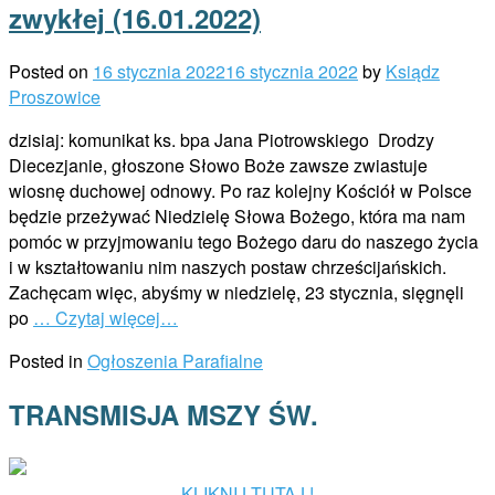
zwykłej (16.01.2022)
Posted on
16 stycznia 2022
16 stycznia 2022
by
Ksiądz
Proszowice
dzisiaj: komunikat ks. bpa Jana Piotrowskiego Drodzy
Diecezjanie, głoszone Słowo Boże zawsze zwiastuje
wiosnę duchowej odnowy. Po raz kolejny Kościół w Polsce
będzie przeżywać Niedzielę Słowa Bożego, która ma nam
pomóc w przyjmowaniu tego Bożego daru do naszego życia
i w kształtowaniu nim naszych postaw chrześcijańskich.
Zachęcam więc, abyśmy w niedzielę, 23 stycznia, sięgnęli
po
… Czytaj więcej…
Posted in
Ogłoszenia Parafialne
TRANSMISJA MSZY ŚW.
KLIKNIJ TUTAJ !