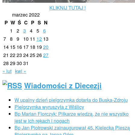
KLIKNIJ TUTAJ !
marzec 2022
P
W
Ś
C
P
S
N
1
2
3
4
5
6
7
8
9
10
11
12
13
14
15
16
17
18
19
20
21
22
23
24
25
26
27
28
29
30
31
« lut
kwi »
Wiadomości z Diecezji
W upalny dzień pielgrzymka dotarła do Buska-Zdroju
Pielgrzymka wyruszyła z Wiślicy
Bp Marian Florczyk: Piłkarze wiedzą, że nie wszystko
jest w ich rękach i nogach
Bp Jan Piotrowski zainaugurował 45. Kielecką Pieszą
Pielgrzymkę na Jasną Górę