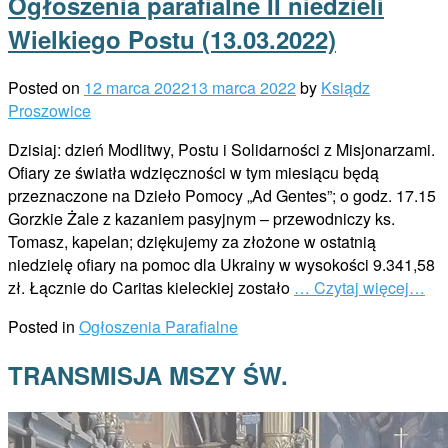
Ogłoszenia parafialne II niedzieli
Wielkiego Postu (13.03.2022)
Posted on
12 marca 2022
13 marca 2022
by
Ksiądz
Proszowice
Dzisiaj: dzień Modlitwy, Postu i Solidarności z Misjonarzami.
Ofiary ze światła wdzięczności w tym miesiącu będą
przeznaczone na Dzieło Pomocy „Ad Gentes”; o godz. 17.15
Gorzkie Żale z kazaniem pasyjnym – przewodniczy ks.
Tomasz, kapelan; dziękujemy za złożone w ostatnią
niedzielę ofiary na pomoc dla Ukrainy w wysokości 9.341,58
zł. Łącznie do Caritas kieleckiej zostało
… Czytaj więcej…
Posted in
Ogłoszenia Parafialne
TRANSMISJA MSZY ŚW.