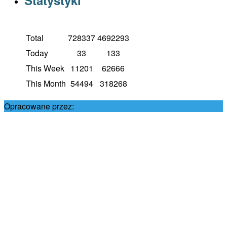
Total
728337
4692293
Today
33
133
This Week
11201
62666
This Month
54494
318268
Opracowane przez:
Damian Król