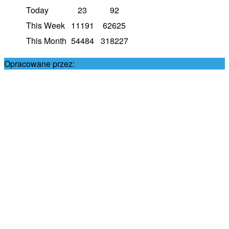
Today
23
92
This Week
11191
62625
This Month
54484
318227
Opracowane przez:
Damian Król