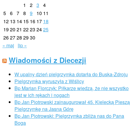
1
2
3
4
5
6
7
8
9
10
11
12
13
14
15
16
17
18
19
20
21
22
23
24
25
26
27
28
29
30
« maj
lip »
Wiadomości z Diecezji
W upalny dzień pielgrzymka dotarła do Buska-Zdroju
Pielgrzymka wyruszyła z Wiślicy
Bp Marian Florczyk: Piłkarze wiedzą, że nie wszystko
jest w ich rękach i nogach
Bp Jan Piotrowski zainaugurował 45. Kielecką Pieszą
Pielgrzymkę na Jasną Górę
Bp Jan Piotrowski: Pielgrzymka zbliża nas do Pana
Boga