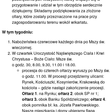
przygotowanie i udział w tym obrzędzie serdecznie
dziękujemy. Składamy podziękowania za złożone
ofiary, które zostały przeznaczone na prace przy
zagospodarowaniu terenu wokół wikariatu.
W tym tygodniu:
Nabożeństwa czerwcowe każdego dnia po Mszy św.
wieczornej.
W czwartek Uroczystość Najświętszego Ciała i Krwi
Chrystusa – Boże Ciało: Msze św.
o godz. 30, 8.00, 9.30, 11.00 i 18.00.
procesja do czterech ołtarzy wyruszy po Mszy św.
o godz. 11.00. W procesji przejdziemy ulicami:
Rynek, Kościuszki, Kosynierów, Krakowską do
kościoła – gdzie nastąpi zakończenie procesji.
Ołtarz 1
. na Rynku;
ołtarz 2
. obok SP nr 1;
ołtarz 3.
obok Banku Spółdzielczego;
ołtarz 4
.
obok pomnika bł. ks. Józefa Pawłowskiego.
Nasze mieszkania i domy ubieramy flagą