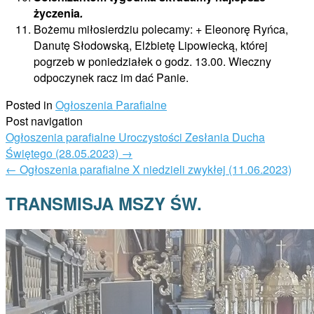
życzenia
.
Bożemu miłosierdziu polecamy: + Eleonorę Ryńca,
Danutę Słodowską, Elżbietę Lipowiecką, której
pogrzeb w poniedziałek o godz. 13.00. Wieczny
odpoczynek racz im dać Panie.
Posted in
Ogłoszenia Parafialne
Post navigation
Ogłoszenia parafialne Uroczystości Zesłania Ducha
Świętego (28.05.2023)
→
←
Ogłoszenia parafialne X niedzieli zwykłej (11.06.2023)
TRANSMISJA MSZY ŚW.