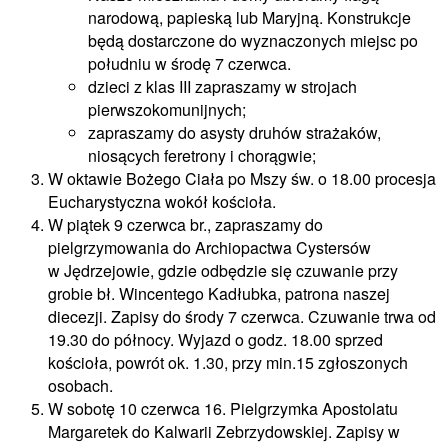
narodową, papieską lub Maryjną. Konstrukcje
będą dostarczone do wyznaczonych miejsc po
południu w środę 7 czerwca.
dzieci z klas III zapraszamy w strojach
pierwszokomunijnych;
zapraszamy do asysty druhów strażaków,
niosących feretrony i chorągwie;
W oktawie Bożego Ciała po Mszy św. o 18.00 procesja
Eucharystyczna wokół kościoła.
W piątek 9 czerwca br., zapraszamy do
pielgrzymowania do Archiopactwa Cystersów
w Jędrzejowie, gdzie odbędzie się czuwanie przy
grobie bł. Wincentego Kadłubka, patrona naszej
diecezji. Zapisy do środy 7 czerwca. Czuwanie trwa od
19.30 do północy. Wyjazd o godz. 18.00 sprzed
kościoła, powrót ok. 1.30, przy min.15 zgłoszonych
osobach.
W sobotę 10 czerwca 16. Pielgrzymka Apostolatu
Margaretek do Kalwarii Zebrzydowskiej. Zapisy w