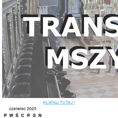
KLIKNIJ TUTAJ !
czerwiec 2023
P
W
Ś
C
P
S
N