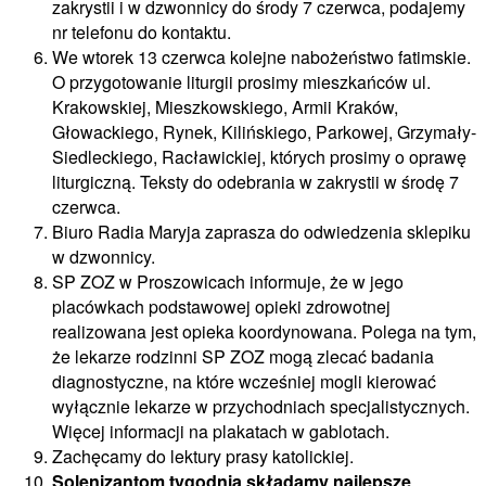
zakrystii i w dzwonnicy do środy 7 czerwca, podajemy
nr telefonu do kontaktu.
We wtorek 13 czerwca kolejne nabożeństwo fatimskie.
O przygotowanie liturgii prosimy mieszkańców ul.
Krakowskiej, Mieszkowskiego, Armii Kraków,
Głowackiego, Rynek, Kilińskiego, Parkowej, Grzymały-
Siedleckiego, Racławickiej, których prosimy o oprawę
liturgiczną. Teksty do odebrania w zakrystii w środę 7
czerwca.
Biuro Radia Maryja zaprasza do odwiedzenia sklepiku
w dzwonnicy.
SP ZOZ w Proszowicach informuje, że w jego
placówkach podstawowej opieki zdrowotnej
realizowana jest opieka koordynowana. Polega na tym,
że lekarze rodzinni SP ZOZ mogą zlecać badania
diagnostyczne, na które wcześniej mogli kierować
wyłącznie lekarze w przychodniach specjalistycznych.
Więcej informacji na plakatach w gablotach.
Zachęcamy do lektury prasy katolickiej.
Solenizantom tygodnia składamy najlepsze