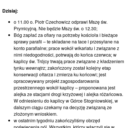
Dzisiaj:
o 11.00 o. Piotr Czechowicz odprawi Mszę św.
Prymicyjną. Nie będzie Mszy św. o 12.30;
Bóg zapłać za ofiary na potrzeby kościoła i bieżące
sprawy parafii – te składane na tace i przesyłane na
konto parafialne; prace wokół wikariatu i związane z
nimi niedogodności, potrwają do końca czerwca; w
kaplicy św. Trójcy trwają prace związane z kładzeniem
tynku wewnątrz; zakończony został kolejny etap
konserwacji ołtarza i zmierza ku końcowi; jest
opracowywany projekt zagospodarowania
przestrzennego wokół kaplicy – proponowana jest
alejka ze stacjami drogi krzyżowej i alejka różańcowa.
W odniesieniu do kaplicy w Górce Stogniowskiej, w
dalszym ciągu czekamy na decyzję związaną ze
złożonym wnioskiem.
w ostatnim tygodniu zakończyliśmy obrzęd
poświęcenia pól. Wszystkim, którzy włączyli się w