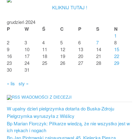
KLIKNIJ TUTAJ !
grudzień 2024
P
W
Ś
C
P
S
N
1
2
3
4
5
6
7
8
9
10
11
12
13
14
15
16
17
18
19
20
21
22
23
24
25
26
27
28
29
30
31
« lis
sty »
WIADOMOŚCI Z DIECEZJI
W upalny dzień pielgrzymka dotarła do Buska-Zdroju
Pielgrzymka wyruszyła z Wiślicy
Bp Marian Florczyk: Piłkarze wiedzą, że nie wszystko jest w
ich rękach i nogach
Bp Jan Piotrowski zainaugurował 45. Kielecką Pieszą