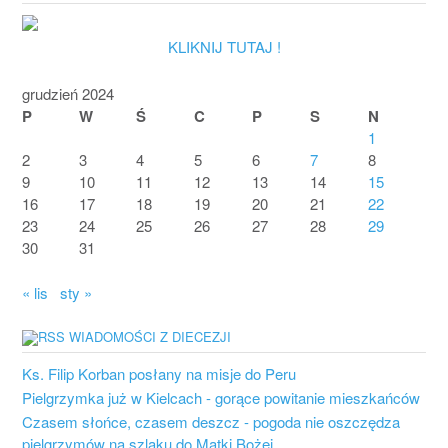
KLIKNIJ TUTAJ !
grudzień 2024
P
W
Ś
C
P
S
N
1
2
3
4
5
6
7
8
9
10
11
12
13
14
15
16
17
18
19
20
21
22
23
24
25
26
27
28
29
30
31
« lis
sty »
WIADOMOŚCI Z DIECEZJI
Ks. Filip Korban posłany na misje do Peru
Pielgrzymka już w Kielcach - gorące powitanie mieszkańców
Czasem słońce, czasem deszcz - pogoda nie oszczędza
pielgrzymów na szlaku do Matki Bożej