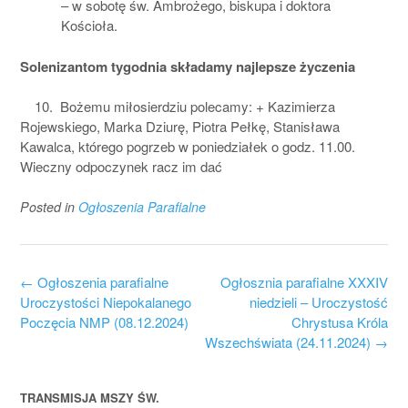
– w sobotę św. Ambrożego, biskupa i doktora
Kościoła.
Solenizantom tygodnia składamy najlepsze życzenia
10. Bożemu miłosierdziu polecamy: + Kazimierza
Rojewskiego, Marka Dziurę, Piotra Pełkę, Stanisława
Kawalca, którego pogrzeb w poniedziałek o godz. 11.00.
Wieczny odpoczynek racz im dać
Posted in
Ogłoszenia Parafialne
Post
←
Ogłoszenia parafialne
Ogłosznia parafialne XXXIV
navigation
Uroczystości Niepokalanego
niedzieli – Uroczystość
Poczęcia NMP (08.12.2024)
Chrystusa Króla
Wszechświata (24.11.2024)
→
TRANSMISJA MSZY ŚW.