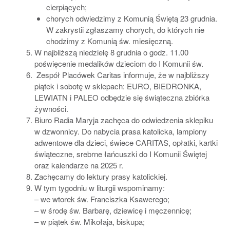
cierpiących;
chorych odwiedzimy z Komunią Świętą 23 grudnia.
W zakrystii zgłaszamy chorych, do których nie
chodzimy z Komunią św. miesięczną.
W najbliższą niedzielę 8 grudnia o godz. 11.00
poświęcenie medalików dzieciom do I Komunii św.
Zespół Placówek Caritas informuje, że w najbliższy
piątek i sobotę w sklepach: EURO, BIEDRONKA,
LEWIATN i PALEO odbędzie się świąteczna zbiórka
żywności.
Biuro Radia Maryja zachęca do odwiedzenia sklepiku
w dzwonnicy. Do nabycia prasa katolicka, lampiony
adwentowe dla dzieci, świece CARITAS, opłatki, kartki
świąteczne, srebrne łańcuszki do I Komunii Świętej
oraz kalendarze na 2025 r.
Zachęcamy do lektury prasy katolickiej.
W tym tygodniu w liturgii wspominamy:
– we wtorek św. Franciszka Ksawerego;
– w środę św. Barbarę, dziewicę i męczennicę;
– w piątek św. Mikołaja, biskupa;