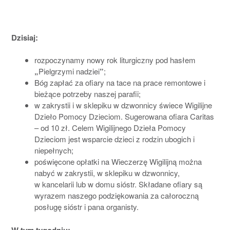
Dzisiaj:
rozpoczynamy nowy rok liturgiczny pod hasłem
„
Pielgrzymi nadziei
”
;
Bóg zapłać za ofiary na tace na prace remontowe i
bieżące potrzeby naszej parafii;
w zakrystii i w sklepiku w dzwonnicy świece Wigilijne
Dzieło Pomocy Dzieciom. Sugerowana ofiara Caritas
– od 10 zł. Celem Wigilijnego Dzieła Pomocy
Dzieciom jest wsparcie dzieci z rodzin ubogich i
niepełnych;
poświęcone opłatki na Wieczerzę Wigilijną można
nabyć w zakrystii, w sklepiku w dzwonnicy,
w kancelarii lub w domu sióstr. Składane ofiary są
wyrazem naszego podziękowania za całoroczną
posługę sióstr i pana organisty.
W tym tygodniu: