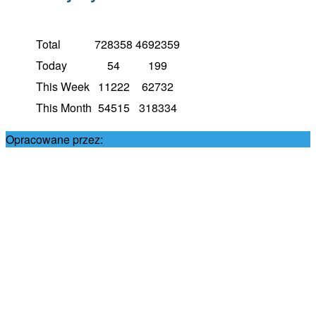
Total
728358
4692359
Today
54
199
This Week
11222
62732
This Month
54515
318334
Opracowane przez:
Damian Król