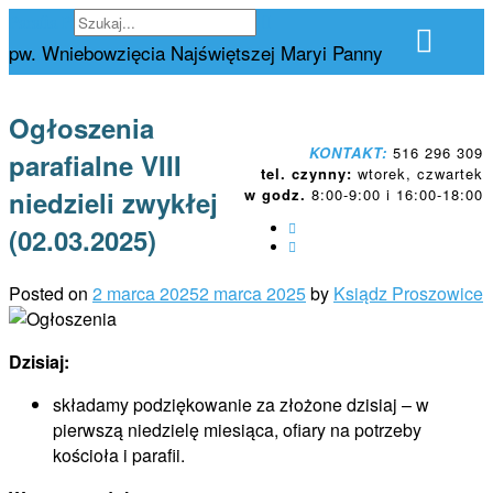
Skip
Parafia Proszowice
to
pw. Wniebowzięcia Najświętszej Maryi Panny
content
Ogłoszenia
KONTAKT:
516 296 309
parafialne VIII
tel. czynny:
wtorek, czwartek
niedzieli zwykłej
w godz.
8:00-9:00 i 16:00-18:00
(02.03.2025)
Posted on
2 marca 2025
2 marca 2025
by
Ksiądz Proszowice
Dzisiaj:
składamy podziękowanie za złożone dzisiaj – w
pierwszą niedzielę miesiąca, ofiary na potrzeby
kościoła i parafii.