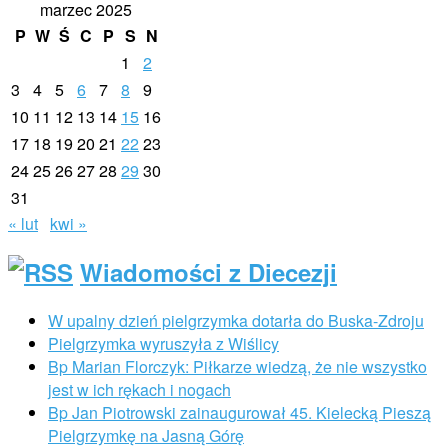
marzec 2025
P
W
Ś
C
P
S
N
1
2
3
4
5
6
7
8
9
10
11
12
13
14
15
16
17
18
19
20
21
22
23
24
25
26
27
28
29
30
31
« lut
kwi »
Wiadomości z Diecezji
W upalny dzień pielgrzymka dotarła do Buska-Zdroju
Pielgrzymka wyruszyła z Wiślicy
Bp Marian Florczyk: Piłkarze wiedzą, że nie wszystko
jest w ich rękach i nogach
Bp Jan Piotrowski zainaugurował 45. Kielecką Pieszą
Pielgrzymkę na Jasną Górę