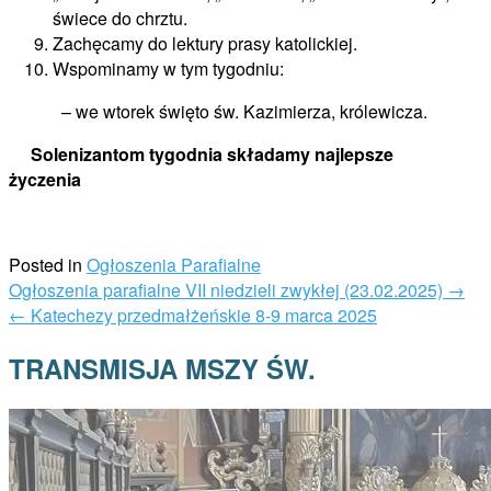
świece do chrztu.
Zachęcamy do lektury prasy katolickiej.
Wspominamy w tym tygodniu:
– we wtorek święto św. Kazimierza, królewicza.
Solenizantom tygodnia składamy najlepsze
życzenia
Posted in
Ogłoszenia Parafialne
Post
Ogłoszenia parafialne VII niedzieli zwykłej (23.02.2025)
→
navigation
←
Katechezy przedmałżeńskie 8-9 marca 2025
TRANSMISJA MSZY ŚW.