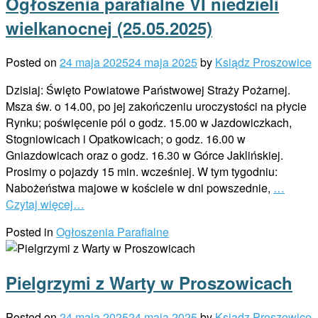
Ogłoszenia parafialne VI niedzieli
wielkanocnej (25.05.2025)
Posted on
24 maja 2025
24 maja 2025
by
Ksiądz Proszowice
Dzisiaj: Święto Powiatowe Państwowej Straży Pożarnej.
Msza św. o 14.00, po jej zakończeniu uroczystości na płycie
Rynku; poświęcenie pól o godz. 15.00 w Jazdowiczkach,
Stogniowicach i Opatkowicach; o godz. 16.00 w
Gniazdowicach oraz o godz. 16.30 w Górce Jaklińskiej.
Prosimy o pojazdy 15 min. wcześniej. W tym tygodniu:
Nabożeństwa majowe w kościele w dni powszednie,
…
Czytaj więcej…
Posted in
Ogłoszenia Parafialne
Pielgrzymi z Warty w Proszowicach
Posted on
24 maja 2025
24 maja 2025
by
Ksiądz Proszowice