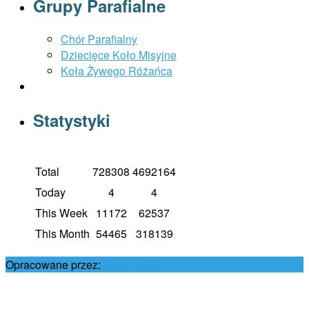
Grupy Parafialne
Chór Parafialny
Dziecięce Koło Misyjne
Koła Żywego Różańca
Statystyki
Total
728308
4692164
Today
4
4
This Week
11172
62537
This Month
54465
318139
Opracowane przez:
Damian Król