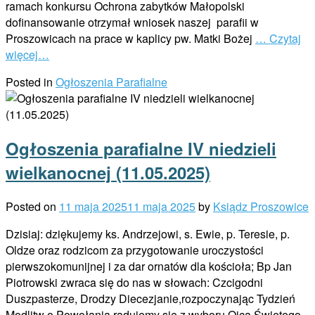
ramach konkursu Ochrona zabytków Małopolski
dofinansowanie otrzymał wniosek naszej parafii w
Proszowicach na prace w kaplicy pw. Matki Bożej
… Czytaj
więcej…
Posted in
Ogłoszenia Parafialne
Ogłoszenia parafialne IV niedzieli
wielkanocnej (11.05.2025)
Posted on
11 maja 2025
11 maja 2025
by
Ksiądz Proszowice
Dzisiaj: dziękujemy ks. Andrzejowi, s. Ewie, p. Teresie, p.
Oldze oraz rodzicom za przygotowanie uroczystości
pierwszokomunijnej i za dar ornatów dla kościoła; Bp Jan
Piotrowski zwraca się do nas w słowach: Czcigodni
Duszpasterze, Drodzy Diecezjanie,rozpoczynając Tydzień
Modlitw o Powołania radujemy się z wyboru Ojca Świętego