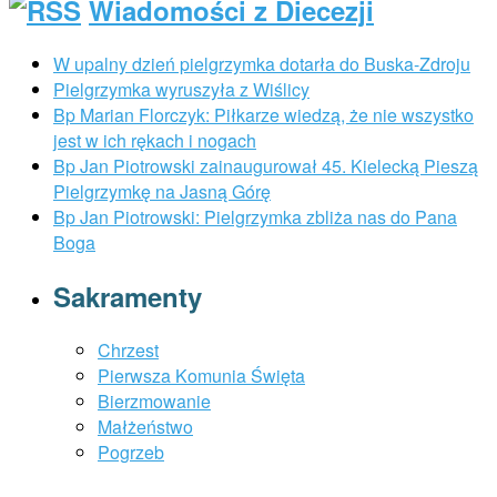
Wiadomości z Diecezji
W upalny dzień pielgrzymka dotarła do Buska-Zdroju
Pielgrzymka wyruszyła z Wiślicy
Bp Marian Florczyk: Piłkarze wiedzą, że nie wszystko
jest w ich rękach i nogach
Bp Jan Piotrowski zainaugurował 45. Kielecką Pieszą
Pielgrzymkę na Jasną Górę
Bp Jan Piotrowski: Pielgrzymka zbliża nas do Pana
Boga
Sakramenty
Chrzest
Pierwsza Komunia Święta
Bierzmowanie
Małżeństwo
Pogrzeb