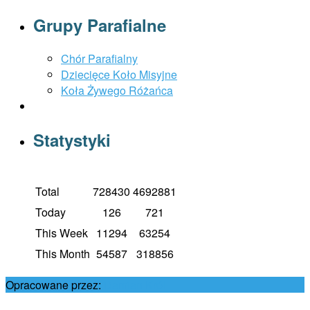
Grupy Parafialne
Chór Parafialny
Dziecięce Koło Misyjne
Koła Żywego Różańca
Statystyki
Total
728430
4692881
Today
126
721
This Week
11294
63254
This Month
54587
318856
Opracowane przez:
Damian Król