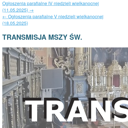
Ogłoszenia parafialne IV niedzieli wielkanocnej
(11.05.2025)
→
←
Ogłoszenia parafialne V niedzieli wielkanocnej
(18.05.2025)
TRANSMISJA MSZY ŚW.