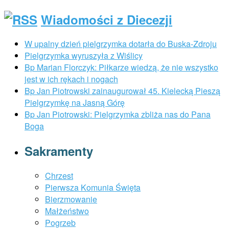
Wiadomości z Diecezji
W upalny dzień pielgrzymka dotarła do Buska-Zdroju
Pielgrzymka wyruszyła z Wiślicy
Bp Marian Florczyk: Piłkarze wiedzą, że nie wszystko
jest w ich rękach i nogach
Bp Jan Piotrowski zainaugurował 45. Kielecką Pieszą
Pielgrzymkę na Jasną Górę
Bp Jan Piotrowski: Pielgrzymka zbliża nas do Pana
Boga
Sakramenty
Chrzest
Pierwsza Komunia Święta
Bierzmowanie
Małżeństwo
Pogrzeb