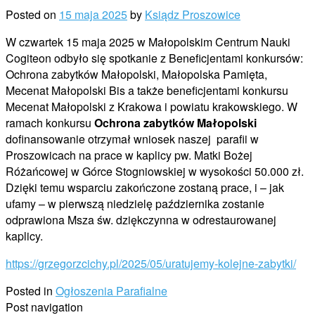
Posted on
15 maja 2025
by
Ksiądz Proszowice
W czwartek 15 maja 2025 w Małopolskim Centrum Nauki
Cogiteon odbyło się spotkanie z Beneficjentami konkursów:
Ochrona zabytków Małopolski, Małopolska Pamięta,
Mecenat Małopolski Bis a także beneficjentami konkursu
Mecenat Małopolski z Krakowa i powiatu krakowskiego. W
ramach konkursu
Ochrona zabytków Małopolski
dofinansowanie otrzymał wniosek naszej parafii w
Proszowicach na prace w kaplicy pw. Matki Bożej
Różańcowej w Górce Stogniowskiej w wysokości 50.000 zł.
Dzięki temu wsparciu zakończone zostaną prace, i – jak
ufamy – w pierwszą niedzielę października zostanie
odprawiona Msza św. dziękczynna w odrestaurowanej
kaplicy.
https://grzegorzcichy.pl/2025/05/uratujemy-kolejne-zabytki/
Posted in
Ogłoszenia Parafialne
Post navigation