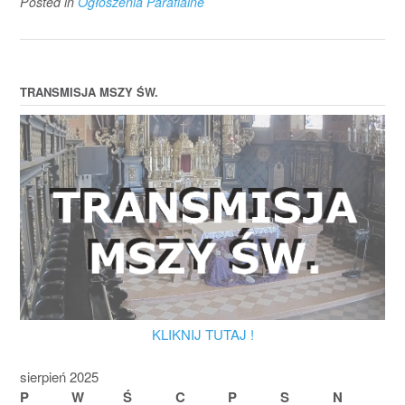
Posted in
Ogłoszenia Parafialne
TRANSMISJA MSZY ŚW.
KLIKNIJ TUTAJ !
sierpień 2025
P
W
Ś
C
P
S
N