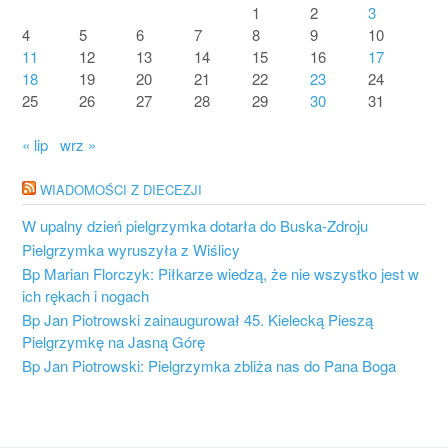
1
2
3
4
5
6
7
8
9
10
11
12
13
14
15
16
17
18
19
20
21
22
23
24
25
26
27
28
29
30
31
« lip
wrz »
WIADOMOŚCI Z DIECEZJI
W upalny dzień pielgrzymka dotarła do Buska-Zdroju
Pielgrzymka wyruszyła z Wiślicy
Bp Marian Florczyk: Piłkarze wiedzą, że nie wszystko jest w
ich rękach i nogach
Bp Jan Piotrowski zainaugurował 45. Kielecką Pieszą
Pielgrzymkę na Jasną Górę
Bp Jan Piotrowski: Pielgrzymka zbliża nas do Pana Boga