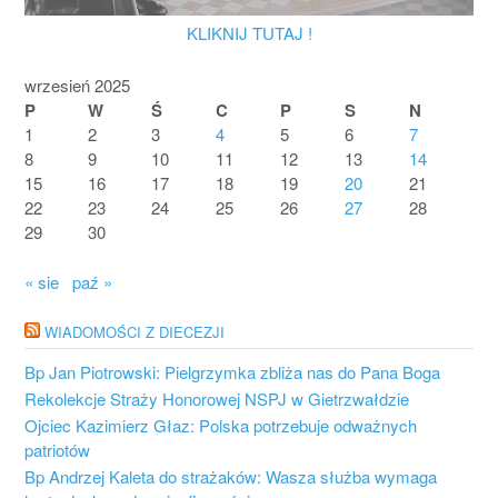
KLIKNIJ TUTAJ !
wrzesień 2025
P
W
Ś
C
P
S
N
1
2
3
4
5
6
7
8
9
10
11
12
13
14
15
16
17
18
19
20
21
22
23
24
25
26
27
28
29
30
« sie
paź »
WIADOMOŚCI Z DIECEZJI
Bp Jan Piotrowski: Pielgrzymka zbliża nas do Pana Boga
Rekolekcje Straży Honorowej NSPJ w Gietrzwałdzie
Ojciec Kazimierz Głaz: Polska potrzebuje odważnych
patriotów
Bp Andrzej Kaleta do strażaków: Wasza służba wymaga