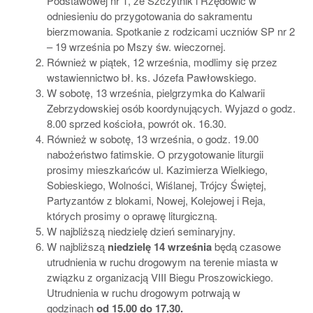
Podstawowej nr 1, ze Szczytnik i Rzędowic w
odniesieniu do przygotowania do sakramentu
bierzmowania. Spotkanie z rodzicami uczniów SP nr 2
– 19 września po Mszy św. wieczornej.
Również w piątek, 12 września, modlimy się przez
wstawiennictwo bł. ks. Józefa Pawłowskiego.
W sobotę, 13 września, pielgrzymka do Kalwarii
Zebrzydowskiej osób koordynujących. Wyjazd o godz.
8.00 sprzed kościoła, powrót ok. 16.30.
Również w sobotę, 13 września, o godz. 19.00
nabożeństwo fatimskie. O przygotowanie liturgii
prosimy mieszkańców ul. Kazimierza Wielkiego,
Sobieskiego, Wolności, Wiślanej, Trójcy Świętej,
Partyzantów z blokami, Nowej, Kolejowej i Reja,
których prosimy o oprawę liturgiczną.
W najbliższą niedzielę dzień seminaryjny.
W najbliższą
niedzielę 14 września
będą czasowe
utrudnienia w ruchu drogowym na terenie miasta w
związku z organizacją VIII Biegu Proszowickiego.
Utrudnienia w ruchu drogowym potrwają w
godzinach
od 15.00 do 17.30.