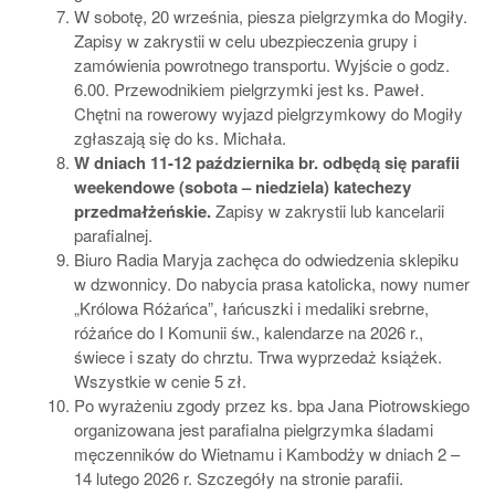
W sobotę, 20 września, piesza pielgrzymka do Mogiły.
Zapisy w zakrystii w celu ubezpieczenia grupy i
zamówienia powrotnego transportu. Wyjście o godz.
6.00. Przewodnikiem pielgrzymki jest ks. Paweł.
Chętni na rowerowy wyjazd pielgrzymkowy do Mogiły
zgłaszają się do ks. Michała.
W dniach 11-12 października br. odbędą się parafii
weekendowe (sobota – niedziela) katechezy
przedmałżeńskie.
Zapisy w zakrystii lub kancelarii
parafialnej.
Biuro Radia Maryja zachęca do odwiedzenia sklepiku
w dzwonnicy. Do nabycia prasa katolicka, nowy numer
„Królowa Różańca”, łańcuszki i medaliki srebrne,
różańce do I Komunii św., kalendarze na 2026 r.,
świece i szaty do chrztu. Trwa wyprzedaż książek.
Wszystkie w cenie 5 zł.
Po wyrażeniu zgody przez ks. bpa Jana Piotrowskiego
organizowana jest parafialna pielgrzymka śladami
męczenników do Wietnamu i Kambodży w dniach 2 –
14 lutego 2026 r. Szczegóły na stronie parafii.