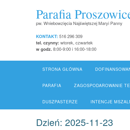
Skip
Parafia Proszowic
to
content
pw. Wniebowzięcia Najświętszej Maryi Panny
KONTAKT:
516 296 309
tel. czynny:
wtorek, czwartek
w godz.
8:00-9:00 i 16:00-18:00
STRONA GŁÓWNA
DOFINANSOWA
PARAFIA
ZAGOSPODAROWANIE TER
DUSZPASTERZE
INTENCJE MSZALNE
Dzień:
2025-11-23