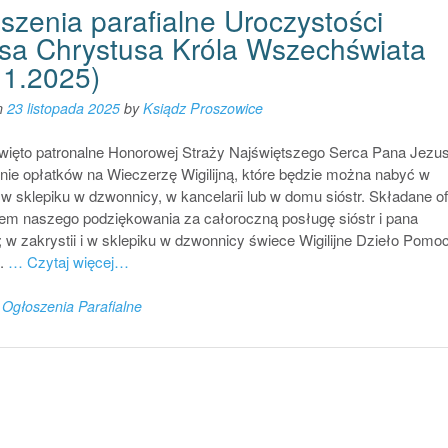
szenia parafialne Uroczystości
sa Chrystusa Króla Wszechświata
11.2025)
n
23 listopada 2025
by
Ksiądz Proszowice
święto patronalne Honorowej Straży Najświętszego Serca Pana Jezus
ie opłatków na Wieczerzę Wigilijną, które będzie można nabyć w
, w sklepiku w dzwonnicy, w kancelarii lub w domu sióstr. Składane of
em naszego podziękowania za całoroczną posługę sióstr i pana
; w zakrystii i w sklepiku w dzwonnicy świece Wigilijne Dzieło Pomo
.
… Czytaj więcej…
n
Ogłoszenia Parafialne