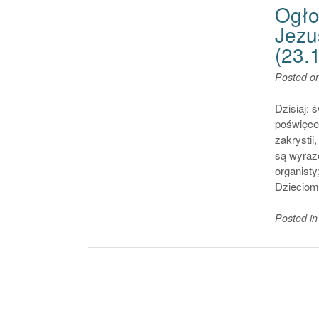
Ogło
Jezu
(23.
Posted o
Dzisiaj: 
poświęcen
zakrystii
są wyraz
organisty
Dzieciom
Posted i