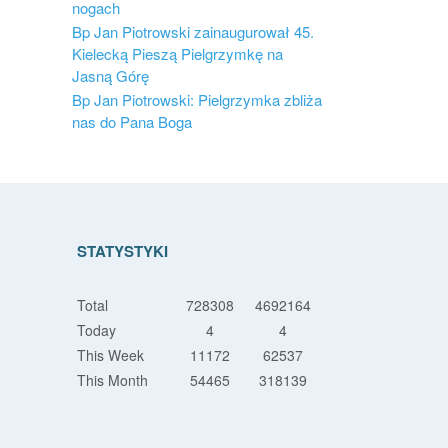
nogach
Bp Jan Piotrowski zainaugurował 45.
Kielecką Pieszą Pielgrzymkę na
Jasną Górę
Bp Jan Piotrowski: Pielgrzymka zbliża
nas do Pana Boga
STATYSTYKI
Total
728308
4692164
Today
4
4
This Week
11172
62537
This Month
54465
318139