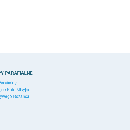
Y PARAFIALNE
arafialny
ęce Koło Misyjne
Żywego Różańca