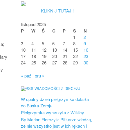
KLIKNIJ TUTAJ !
listopad 2025
P
W
Ś
C
P
S
N
1
2
3
4
5
6
7
8
9
a;
10
11
12
13
14
15
16
17
18
19
20
21
22
23
iary
24
25
26
27
28
29
30
cy
« paź
gru »
WIADOMOŚCI Z DIECEZJI
W upalny dzień pielgrzymka dotarła
do Buska-Zdroju
Pielgrzymka wyruszyła z Wiślicy
Bp Marian Florczyk: Piłkarze wiedzą,
że nie wszystko jest w ich rękach i