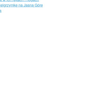
Pielgrzymkę na Jasną Górę
a