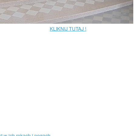
KLIKNIJ TUTAJ !
st w ich rękach i nogach