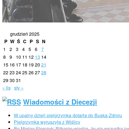
grudzień 2025
P
W
Ś
C
P
S
N
1
2
3
4
5
6
7
8
9
10
11
12
13
14
15
16
17
18
19
20
21
22
23
24
25
26
27
28
29
30
31
« lis
sty »
Wiadomości z Diecezji
W upalny dzień pielgrzymka dotarła do Buska-Zdroju
Pielgrzymka wyruszyła z Wiślicy
Bp Marian Florczyk: Piłkarze wiedzą, że nie wszystko je