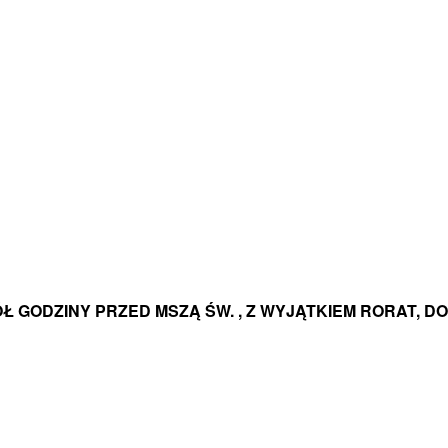
Ł GODZINY PRZED MSZĄ ŚW. , Z WYJĄTKIEM RORAT, D