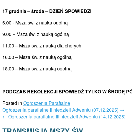
17 grudnia – środa – DZIEŃ SPOWIEDZI
6.00 ­- Msza św. z nauka ogólną
9.00 – Msza św. z nauką ogólną
11.00 – Msza św. z nauką dla chorych
16.00 – Msza św. z nauką ogólną
18.00 – Msza św. z nauką ogólną
PODCZAS REKOLEKCJI SPOWIEDŹ
TYLKO W ŚRODĘ
PÓ
Posted in
Ogłoszenia Parafialne
Post
Ogłoszenia parafialne II niedzieli Adwentu (07.12.2025)
→
navigation
←
Ogłoszenia parafialne III niedzieli Adwentu (14.12.2025)
TRANSMISJA MSZY ŚW.