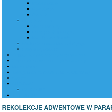
Bierzmowanie
Małżeństwo
Pogrzeb
Grupy Parafialne
Chór Parafialny
Dziecięce Koło Misyjne
Koła Żywego Różańca
Siostry Kanoniczki Ducha Świętego
Polityka prywatności
Zagospodarowanie terenu plebanii – etap I
Zagospodarowanie terenu plebanii – etap II
Duszpasterze
Intencje Mszalne (03.08.2026 – 09.08.2026)
Kontakt
CMENTARZ
GROBONET
TRANSMISJA
REKOLEKCJE ADWENTOWE W PARAFII 