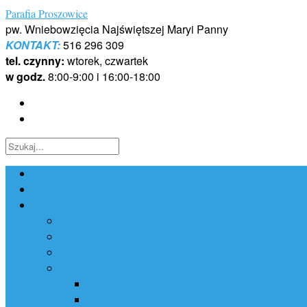
Skip
Parafia Proszowice
to
pw. Wniebowzięcia Najświętszej Maryi Panny
content
KONTAKT:
516 296 309
tel. czynny:
wtorek, czwartek
w godz.
8:00-9:00 i 16:00-18:00
Strona główna
Dofinansowano ze środków Narodowego Funduszu Ochr
Parafia
Historia
Kancelaria
Porządek Mszy Świętych
Sakramenty
Chrzest
Pierwsza Komunia Święta