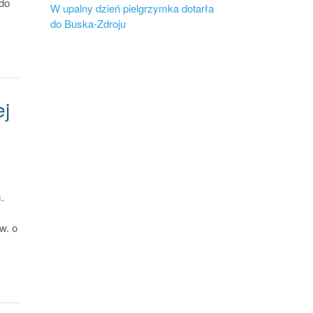
do
W upalny dzień pielgrzymka dotarła
do Buska-Zdroju
ej
.
w. o