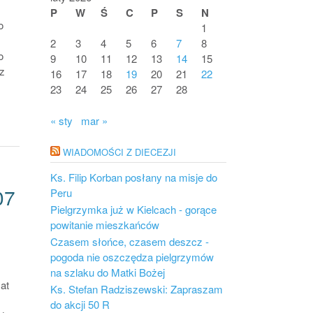
P
W
Ś
C
P
S
N
o
1
2
3
4
5
6
7
8
o
9
10
11
12
13
14
15
z
16
17
18
19
20
21
22
23
24
25
26
27
28
« sty
mar »
WIADOMOŚCI Z DIECEZJI
Ks. Filip Korban posłany na misje do
07
Peru
Pielgrzymka już w Kielcach - gorące
powitanie mieszkańców
Czasem słońce, czasem deszcz -
pogoda nie oszczędza pielgrzymów
na szlaku do Matki Bożej
at
Ks. Stefan Radziszewski: Zapraszam
do akcji 50 R