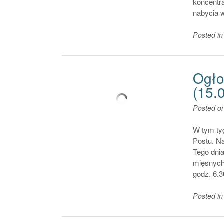
koncentr
nabycia
Posted i
Ogłos
(15.
Posted o
W tym ty
Postu. N
Tego dnia
mięsnych
godz. 6.3
Posted i