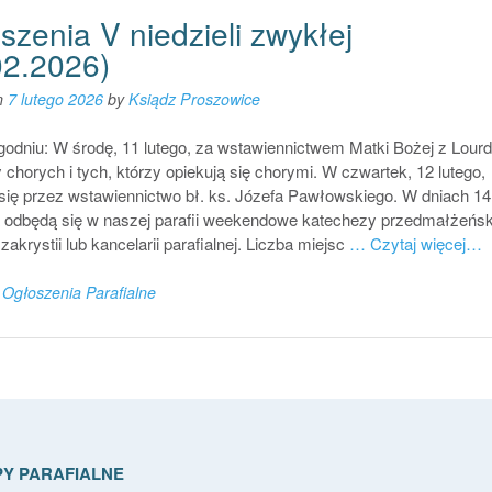
szenia V niedzieli zwykłej
02.2026)
n
7 lutego 2026
by
Ksiądz Proszowice
odniu: W środę, 11 lutego, za wstawiennictwem Matki Bożej z Lour
chorych i tych, którzy opiekują się chorymi. W czwartek, 12 lutego,
się przez wstawiennictwo bł. ks. Józefa Pawłowskiego. W dniach 14
 odbędą się w naszej parafii weekendowe katechezy przedmałżeńsk
zakrystii lub kancelarii parafialnej. Liczba miejsc
… Czytaj więcej…
n
Ogłoszenia Parafialne
Y PARAFIALNE