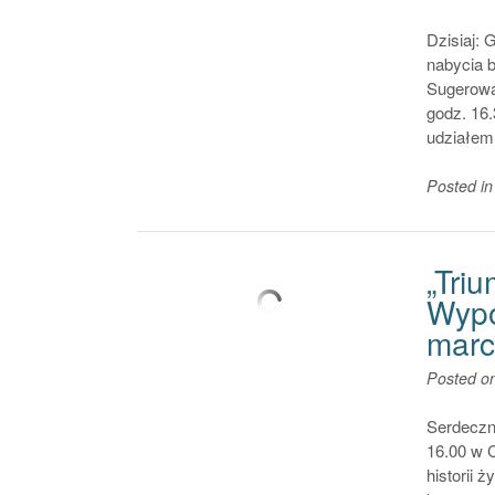
Dzisiaj: 
nabycia b
Sugerowa
godz. 16.
udziałem 
Posted i
„Triu
Wypo
marc
Posted o
Serdeczni
16.00 w C
historii 