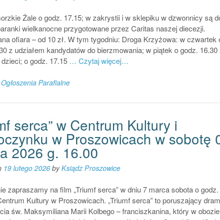
Gorzkie Żale o godz. 17.15; w zakrystii i w sklepiku w dzwonnicy są d
aranki wielkanocne przygotowane przez Caritas naszej diecezji.
na ofiara – od 10 zł. W tym tygodniu: Droga Krzyżowa: w czwartek 
30 z udziałem kandydatów do bierzmowania; w piątek o godz. 16.30 
dzieci; o godz. 17.15
… Czytaj więcej…
n
Ogłoszenia Parafialne
mf serca” w Centrum Kultury i
czynku w Proszowicach w sobotę 
a 2026 g. 16.00
n
19 lutego 2026
by
Ksiądz Proszowice
e zapraszamy na film „Triumf serca” w dniu 7 marca sobota o godz.
entrum Kultury w Proszowicach. „Triumf serca” to poruszający dram
życia św. Maksymiliana Marii Kolbego – franciszkanina, który w obozie