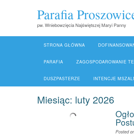
Skip
Parafia Proszowic
to
content
pw. Wniebowzięcia Najświętszej Maryi Panny
STRONA GŁÓWNA
DOFINANSOWA
PARAFIA
ZAGOSPODAROWANIE TER
DUSZPASTERZE
INTENCJE MSZALNE
Miesiąc:
luty 2026
Ogłos
Post
Posted o