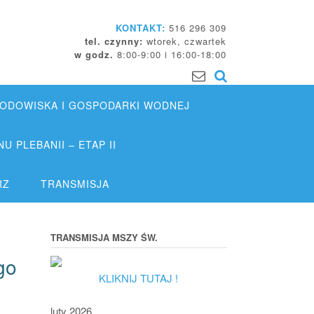
KONTAKT:
516 296 309
tel. czynny:
wtorek, czwartek
w godz.
8:00-9:00 i 16:00-18:00
DOWISKA I GOSPODARKI WODNEJ
 PLEBANII – ETAP II
RZ
TRANSMISJA
TRANSMISJA MSZY ŚW.
go
KLIKNIJ TUTAJ !
luty 2026