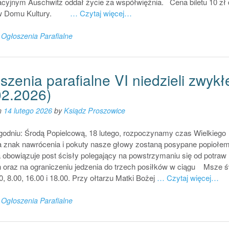
acyjnym Auschwitz oddał życie za współwięźnia. Cena biletu 10 zł 
 w Domu Kultury.
… Czytaj więcej…
n
Ogłoszenia Parafialne
zenia parafialne VI niedzieli zwykł
02.2026)
n
14 lutego 2026
by
Ksiądz Proszowice
godniu: Środą Popielcową, 18 lutego, rozpoczynamy czas Wielkiego
a znak nawrócenia i pokuty nasze głowy zostaną posypane popiołem
 obowiązuje post ścisły polegający na powstrzymaniu się od potraw
 oraz na ograniczeniu jedzenia do trzech posiłków w ciągu Msze ś
0, 8.00, 16.00 i 18.00. Przy ołtarzu Matki Bożej
… Czytaj więcej…
n
Ogłoszenia Parafialne