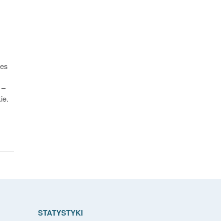
des
 –
ie.
STATYSTYKI