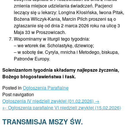
zmienia miejsce udzielania świadczeń. Pacjenci
leczący się u lekarzy: Longina Kłosińska, Iwona Pitak,
Bożena Wilczyk-Kania, Marcin Pilch proszeni są o
zgłaszanie się od dnia 2 marca 2026 roku na ulicę 3
Maja 33 w Proszowicach.
Wspominamy w liturgii tego tygodnia:
– we wtorek św. Scholastykę, dziewicę;
– w sobotę św. Cyryla, mnicha i Metodego, biskupa,
Patronów Europy.
Solenizantom tygodnia
składamy najlepsze życzenia,
Bożego błogosławieństwa i łask.
Posted in
Ogłoszenia Parafialne
Post navigation
Ogłoszenia IV niedzieli zwykłej (01.02.2026)
→
←
Ogłoszenia parafialne VI niedzieli zwykłej (15.02.2026)
TRANSMISJA MSZY ŚW.