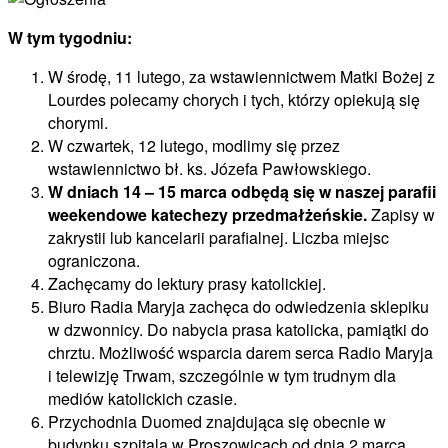
W tym tygodniu:
W środę, 11 lutego, za wstawiennictwem Matki Bożej z
Lourdes polecamy chorych i tych, którzy opiekują się
chorymi.
W czwartek, 12 lutego, modlimy się przez
wstawiennictwo bł. ks. Józefa Pawłowskiego.
W dniach 14 – 15 marca odbędą się w naszej parafii
weekendowe katechezy przedmałżeńskie.
Zapisy w
zakrystii lub kancelarii parafialnej. Liczba miejsc
ograniczona.
Zachęcamy do lektury prasy katolickiej.
Biuro Radia Maryja zachęca do odwiedzenia sklepiku
w dzwonnicy. Do nabycia prasa katolicka, pamiątki do
chrztu. Możliwość wsparcia darem serca Radio Maryja
i telewizję Trwam, szczególnie w tym trudnym dla
mediów katolickich czasie.
Przychodnia Duomed znajdująca się obecnie w
budynku szpitala w Proszowicach od dnia 2 marca