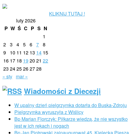
KLIKNIJ TUTAJ !
luty 2026
P
W
Ś
C
P
S
N
1
2
3
4
5
6
7
8
9
10
11
12
13
14
15
16
17
18
19
20
21
22
23
24
25
26
27
28
« sty
mar »
Wiadomości z Diecezji
W upalny dzień pielgrzymka dotarła do Buska-Zdroju
Pielgrzymka wyruszyła z Wiślicy
Bp Marian Florczyk: Piłkarze wiedzą, że nie wszystko
jest w ich rękach i nogach
Bp Jan Piotrowski zainaugurował 45. Kielecką Pieszą