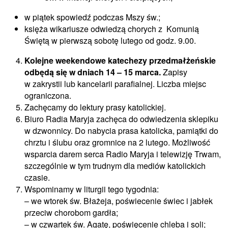
w piątek spowiedź podczas Mszy św.;
księża wikariusze odwiedzą chorych z Komunią
Świętą w pierwszą sobotę lutego od godz. 9.00.
Kolejne weekendowe katechezy przedmałżeńskie
odbędą się w dniach 14 – 15 marca.
Zapisy
w zakrystii lub kancelarii parafialnej. Liczba miejsc
ograniczona.
Zachęcamy do lektury prasy katolickiej.
Biuro Radia Maryja zachęca do odwiedzenia sklepiku
w dzwonnicy. Do nabycia prasa katolicka, pamiątki do
chrztu i ślubu oraz gromnice na 2 lutego. Możliwość
wsparcia darem serca Radio Maryja i telewizję Trwam,
szczególnie w tym trudnym dla mediów katolickich
czasie.
Wspominamy w liturgii tego tygodnia:
– we wtorek św. Błażeja, poświecenie świec i jabłek
przeciw chorobom gardła;
– w czwartek św. Agatę, poświęcenie chleba i soli;