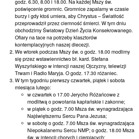
godz. 6.30, 8.00 i 18.00. Na każdej Mszy św.
poświęcenie gromnic. Gromnice zapalamy w czasie
burzy i gdy ktoś umiera, aby Chrystus – Światłość
przeprowadził przez ciemność śmierci. W tym dniu
obchodzimy Światowy Dzień Życia Konsekrowanego.
Ofiary na tace na potrzeby klasztorów
kontemplacyjnych naszej diecezji.
We wtorek podczas Mszy św. o godz. 18.00 modlimy
się przez wstawiennictwo bł. kard. Stefana
Wyszyńskiego w intencji naszej Ojczyzny, telewizji
Trwam i Radio Maryja. O godz. 17.30 różaniec.
W tym tygodniu pierwszy czwartek, piątek i sobota
miesiąca lutego:
w czwartek o 17.00 Jerycho Różańcowe z
modlitwą o powołania kapłańskie i zakonne;
w piątek o godz. 7.00 Msza św. wynagradzająca
Najświętszemu Sercu Pana Jezusa;
w sobotę o godz. 7.00 Msza św. wynagradzająca
Niepokalanemu Sercu NMP; o godz. 18.00 Msza
św. w intencji chorych i cierpiących;