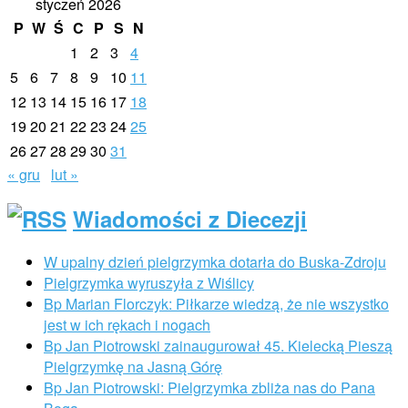
styczeń 2026
P
W
Ś
C
P
S
N
1
2
3
4
5
6
7
8
9
10
11
12
13
14
15
16
17
18
19
20
21
22
23
24
25
26
27
28
29
30
31
« gru
lut »
Wiadomości z Diecezji
W upalny dzień pielgrzymka dotarła do Buska-Zdroju
Pielgrzymka wyruszyła z Wiślicy
Bp Marian Florczyk: Piłkarze wiedzą, że nie wszystko
jest w ich rękach i nogach
Bp Jan Piotrowski zainaugurował 45. Kielecką Pieszą
Pielgrzymkę na Jasną Górę
Bp Jan Piotrowski: Pielgrzymka zbliża nas do Pana