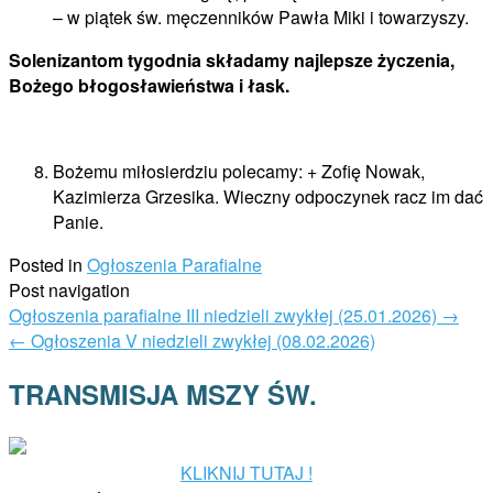
– w piątek św. męczenników Pawła Miki i towarzyszy.
Solenizantom tygodnia
składamy najlepsze życzenia,
Bożego błogosławieństwa i łask.
Bożemu miłosierdziu polecamy: + Zofię Nowak,
Kazimierza Grzesika. Wieczny odpoczynek racz im dać
Panie.
Posted in
Ogłoszenia Parafialne
Post navigation
Ogłoszenia parafialne III niedzieli zwykłej (25.01.2026)
→
←
Ogłoszenia V niedzieli zwykłej (08.02.2026)
TRANSMISJA MSZY ŚW.
KLIKNIJ TUTAJ !