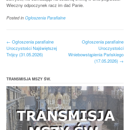
Wieczny odpoczynek racz im dać Panie.
Posted in
Ogłoszenia Parafialne
Post
←
Ogłoszenia parafialne
Ogłoszenia parafialne
navigation
Uroczystości Najświętszej
Uroczystości
Trójcy (31.05.2026)
Wniebowstąpienia Pańskiego
(17.05.2026)
→
TRANSMISJA MSZY ŚW.