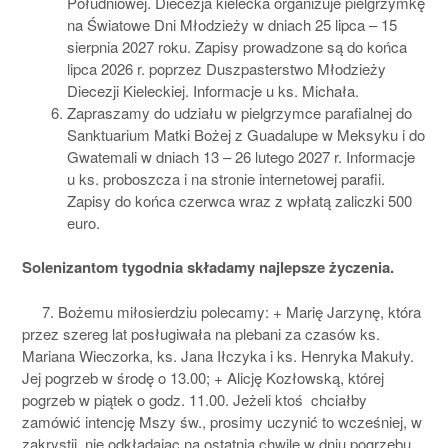
Południowej. Diecezja kielecka organizuje pielgrzymkę
na Światowe Dni Młodzieży w dniach 25 lipca – 15
sierpnia 2027 roku. Zapisy prowadzone są do końca
lipca 2026 r. poprzez Duszpasterstwo Młodzieży
Diecezji Kieleckiej. Informacje u ks. Michała.
Zapraszamy do udziału w pielgrzymce parafialnej do
Sanktuarium Matki Bożej z Guadalupe w Meksyku i do
Gwatemali w dniach 13 – 26 lutego 2027 r. Informacje
u ks. proboszcza i na stronie internetowej parafii.
Zapisy do końca czerwca wraz z wpłatą zaliczki 500
euro.
Solenizantom tygodnia
składamy najlepsze życzenia.
7. Bożemu miłosierdziu polecamy: + Marię Jarzynę, która
przez szereg lat posługiwała na plebani za czasów ks.
Mariana Wieczorka, ks. Jana Iłczyka i ks. Henryka Makuły.
Jej pogrzeb w środę o 13.00; + Alicję Kozłowską, której
pogrzeb w piątek o godz. 11.00. Jeżeli ktoś chciałby
zamówić intencję Mszy św., prosimy uczynić to wcześniej, w
zakrystii, nie odkładając na ostatnią chwilę w dniu pogrzebu.