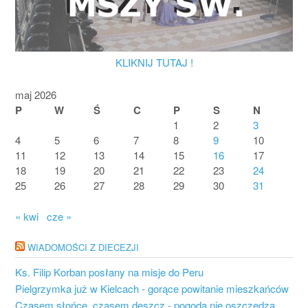
KLIKNIJ TUTAJ !
maj 2026
P
W
Ś
C
P
S
N
1
2
3
4
5
6
7
8
9
10
11
12
13
14
15
16
17
18
19
20
21
22
23
24
25
26
27
28
29
30
31
« kwi
cze »
WIADOMOŚCI Z DIECEZJI
Ks. Filip Korban posłany na misje do Peru
Pielgrzymka już w Kielcach - gorące powitanie mieszkańców
Czasem słońce, czasem deszcz - pogoda nie oszczędza