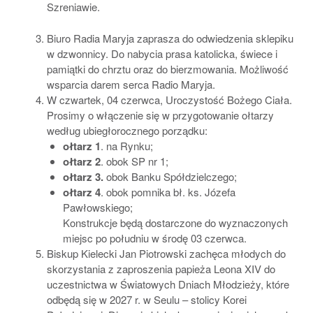
Szreniawie.
Biuro Radia Maryja zaprasza do odwiedzenia sklepiku
w dzwonnicy. Do nabycia prasa katolicka, świece i
pamiątki do chrztu oraz do bierzmowania. Możliwość
wsparcia darem serca Radio Maryja.
W czwartek, 04 czerwca, Uroczystość Bożego Ciała.
Prosimy o włączenie się w przygotowanie ołtarzy
według ubiegłorocznego porządku:
ołtarz 1
. na Rynku;
ołtarz 2
. obok SP nr 1;
ołtarz 3.
obok Banku Spółdzielczego;
ołtarz 4
. obok pomnika bł. ks. Józefa
Pawłowskiego;
Konstrukcje będą dostarczone do wyznaczonych
miejsc po południu w środę 03 czerwca.
Biskup Kielecki Jan Piotrowski zachęca młodych do
skorzystania z zaproszenia papieża Leona XIV do
uczestnictwa w Światowych Dniach Młodzieży, które
odbędą się w 2027 r. w Seulu – stolicy Korei