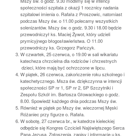
Mszy św. o godz. 9.30 modlimy się w intencji
społeczności szpitala z okazji 1 rocznicy nadania
szpitalowi imienia o. Rafała z Proszowic, natomiast
podczas Mszy św. o 11.00 polecamy wszystkich
solenizantów. Mszy św. o godz. 9.30 i 18.00 będzie
przewodniczył ks. Maciej Żywot, który udzieli
prymicyjnego błogosławieństwa. O 11.00
przewodniczy ks. Grzegorz Pańczyk.
W czwartek, 25 czerwca, o 19.00 w sali wikariatu
katecheza chrzcielna dla rodziców i chrzestnych
dzieci, które mają być ochrzczone w lipcu.
W piątek, 26 czerwca, zakończenie roku szkolnego i
katechetycznego. Msza św. dziękczynna w intencji
społeczności SP nr 1, SP nr 2, SP Szczytniki i
Zespołu Szkół im. Bartosza Głowackiego o godz.
8.00. Spowiedź każdego dnia podczas Mszy św.
Również w piątek po Mszy św. wieczornej Męski
Różaniec przy figurze o. Rafała.
W sobotę, 27 czerwca br., w katedrze kieleckiej
odbędzie się Kongres Czcicieli Najświętszego Serca
Pana Jezusa. Zgłoszenia, zapisy i informacje u ks.