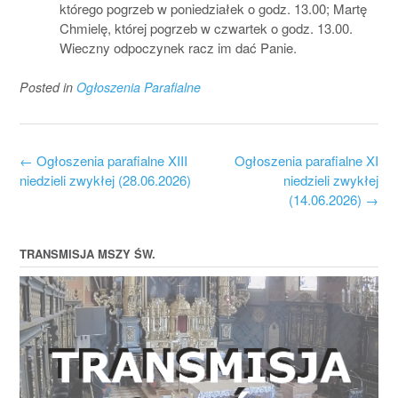
którego pogrzeb w poniedziałek o godz. 13.00; Martę
Chmielę, której pogrzeb w czwartek o godz. 13.00.
Wieczny odpoczynek racz im dać Panie.
Posted in
Ogłoszenia Parafialne
Post
←
Ogłoszenia parafialne XIII
Ogłoszenia parafialne XI
navigation
niedzieli zwykłej (28.06.2026)
niedzieli zwykłej
(14.06.2026)
→
TRANSMISJA MSZY ŚW.