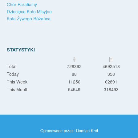
Chór Parafialny
Dziecięce Koło Misyjne
Koła Żywego Różańca
STATYSTYKI
Total
728392
4692518
Today
88
358
This Week
11256
62891
This Month
54549
318493
Opracowane przez:
Damian Król