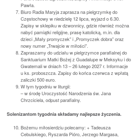
Pawła.
Biuro Radia Maryja zaprasza na pielgrzymkę do
Częstochowy w niedzielę 12 lipca, wyjazd o 6.30.
Zapisy w sklepiku w dzwonnicy, gdzie również można
nabyć pamiątki religijne, prasę katolicką, m.in. dla
dzieci „Mały promyczek” i „Promyczek dobra” oraz
nowy numer „Trwajcie w miłości”.
Zapraszamy do udziału w pielgrzymce parafialnej do
Sanktuarium Matki Bożej z Guadalupe w Meksyku i do
Gwatemali w dniach 13 – 26 lutego 2027 r. Informacje
u ks. proboszcza. Zapisy do końca czerwca z wpłatą
zaliczki 500 euro.
W tym tygodniu w liturgii:
– w środę Uroczystość Narodzenia św. Jana
Chrzciciela, odpust parafialny.
Solenizantom tygodnia
składamy najlepsze życzenia.
Bożemu miłosierdziu polecamy: + Tadeusza
Cebulskiego, Ryszarda Pióro, Jerzego Margasa,