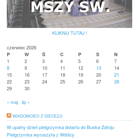
KLIKNIJ TUTAJ !
czerwiec 2026
P
W
Ś
C
P
S
N
1
2
3
4
5
6
7
8
9
10
11
12
13
14
15
16
17
18
19
20
21
22
23
24
25
26
27
28
29
30
« maj
lip »
WIADOMOŚCI Z DIECEZJI
W upalny dzień pielgrzymka dotarła do Buska-Zdroju
Pielgrzymka wyruszyła z Wiślicy