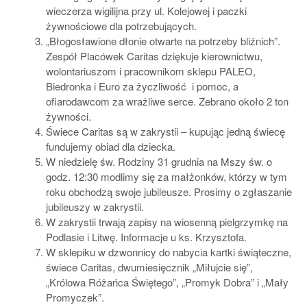
wieczerza wigilijna przy ul. Kolejowej i paczki
żywnościowe dla potrzebujących.
„Błogosławione dłonie otwarte na potrzeby bliźnich”.
Zespół Placówek Caritas dziękuje kierownictwu,
wolontariuszom i pracownikom sklepu PALEO,
Biedronka i Euro za życzliwość i pomoc, a
ofiarodawcom za wrażliwe serce. Zebrano około 2 ton
żywności.
Świece Caritas są w zakrystii – kupując jedną świecę
fundujemy obiad dla dziecka.
W niedzielę św. Rodziny 31 grudnia na Mszy św. o
godz. 12:30 modlimy się za małżonków, którzy w tym
roku obchodzą swoje jubileusze. Prosimy o zgłaszanie
jubileuszy w zakrystii.
W zakrystii trwają zapisy na wiosenną pielgrzymkę na
Podlasie i Litwę. Informacje u ks. Krzysztofa.
W sklepiku w dzwonnicy do nabycia kartki świąteczne,
świece Caritas, dwumiesięcznik „Miłujcie się”,
„Królowa Różańca Świętego”, „Promyk Dobra” i „Mały
Promyczek”.