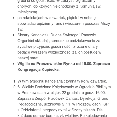
grudnia od godz. 9:00. W zakrystii zgłaszamy
chorych, do których nie chodzimy z Komunią św.
miesięczną.
po rekolekcjach w czwartek, piątek i w sobotę
spowiadać będziemy rano i wieczorem podczas Mszy
św.
Siostry Kanoniczki Ducha Świętego i Panowie
Organiści składają serdeczne podziękowania za
życzliwe przyjęcie, gościnność i złożone ofiary
będące wyrazem wdzięczności za ich posługę w
naszej parafii.
Wigilia na Proszowickim Rynku od 15.00. Zaprasza
Kongregacja Kupiecka.
W tym tygodniu kancelaria czynna tylko w czwartek.
6. Wielkie Rodzinne Kolędowanie w Ogrodzie Biblijnym
w Proszowicach w piątek 22 grudnia o godz. 16.00.
Zaprasza Zespół Placówek Caritas, Dyrekcja, Grono
Pedagogiczne, uczniowie SP 1 w Proszowicach i SP
z Oddziałami Integracyjnymi w Szczytnikach. Dla
każdego gorący barszczyk wigilijny. Po kolędowaniu