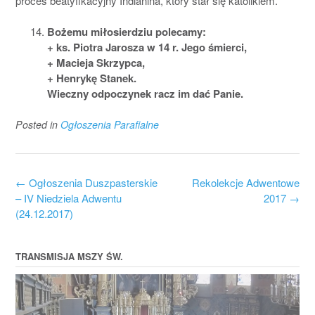
proces beatyfikacyjny Indianina, który stał się katolikiem.
Bożemu miłosierdziu polecamy:
+ ks. Piotra Jarosza w 14 r. Jego śmierci,
+ Macieja Skrzypca,
+ Henrykę Stanek.
Wieczny odpoczynek racz im dać Panie.
Posted in
Ogłoszenia Parafialne
Post
←
Ogłoszenia Duszpasterskie
Rekolekcje Adwentowe
navigation
– IV Niedziela Adwentu
2017
→
(24.12.2017)
TRANSMISJA MSZY ŚW.