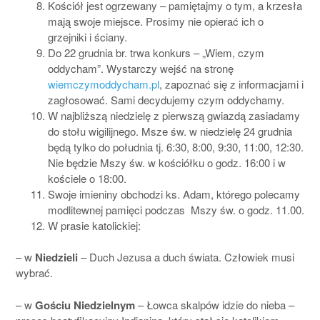
Kościół jest ogrzewany – pamiętajmy o tym, a krzesła
mają swoje miejsce. Prosimy nie opierać ich o
grzejniki i ściany.
Do 22 grudnia br. trwa konkurs – „Wiem, czym
oddycham”. Wystarczy wejść na stronę
wiemczymoddycham.pl
, zapoznać się z informacjami i
zagłosować. Sami decydujemy czym oddychamy.
W najbliższą niedzielę z pierwszą gwiazdą zasiadamy
do stołu wigilijnego. Msze św. w niedzielę 24 grudnia
będą tylko do południa tj. 6:30, 8:00, 9:30, 11:00, 12:30.
Nie będzie Mszy św. w kościółku o godz. 16:00 i w
kościele o 18:00.
Swoje imieniny obchodzi ks. Adam, którego polecamy
modlitewnej pamięci podczas Mszy św. o godz. 11.00.
W prasie katolickiej:
– w
Niedzieli
– Duch Jezusa a duch świata. Człowiek musi
wybrać.
– w
Gościu Niedzielnym
– Łowca skalpów idzie do nieba –