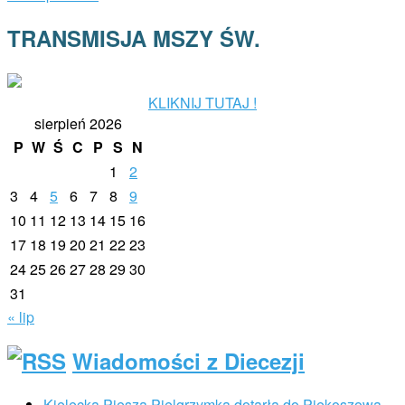
navigation
TRANSMISJA MSZY ŚW.
KLIKNIJ TUTAJ !
sierpień 2026
P
W
Ś
C
P
S
N
1
2
3
4
5
6
7
8
9
10
11
12
13
14
15
16
17
18
19
20
21
22
23
24
25
26
27
28
29
30
31
« lip
Wiadomości z Diecezji
Kielecka Piesza Pielgrzymka dotarła do Piekoszowa