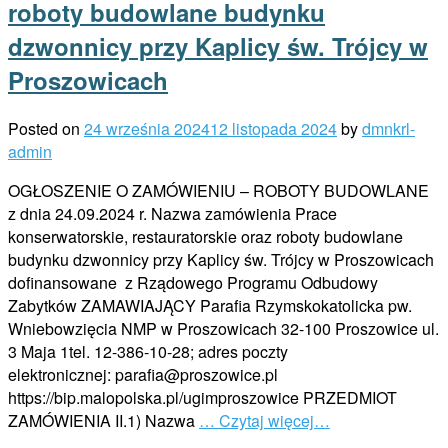
roboty budowlane budynku
dzwonnicy przy Kaplicy św. Trójcy w
Proszowicach
Posted on
24 września 2024
12 listopada 2024
by
dmnkrl-
admin
OGŁOSZENIE O ZAMÓWIENIU – ROBOTY BUDOWLANE
z dnia 24.09.2024 r. Nazwa zamówienia Prace
konserwatorskie, restauratorskie oraz roboty budowlane
budynku dzwonnicy przy Kaplicy św. Trójcy w Proszowicach
dofinansowane z Rządowego Programu Odbudowy
Zabytków ZAMAWIAJĄCY Parafia Rzymskokatolicka pw.
Wniebowzięcia NMP w Proszowicach 32-100 Proszowice ul.
3 Maja 1tel. 12-386-10-28; adres poczty
elektronicznej: parafia@proszowice.pl
https://bip.malopolska.pl/ugimproszowice PRZEDMIOT
ZAMÓWIENIA II.1) Nazwa
… Czytaj więcej…