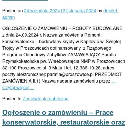
Posted on
24 września 2024
12 listopada 2024
by
dmnkrl-
admin
OGŁOSZENIE O ZAMÓWIENIU – ROBOTY BUDOWLANE
z dnia 24.09.2024 r. Nazwa zamówienia Remont
konserwatorsko – budowlany krypty w Kaplicy p.w. Świętej
Trójcy w Proszowicach dofinansowany z Rządowego
Programu Odbudowy Zabytków ZAMAWIAJĄCY Parafia
Rzymskokatolicka pw. Wniebowzięcia NMP w Proszowicach
32-100 Proszowice ul. 3 Maja 1tel. 12-386-10-28; adres
poczty elektronicznej: parafia@proszowice.pl PRZEDMIOT
ZAMÓWIENIA II.1) Nazwa nadana zamówieniu przez
…
Czytaj więcej…
Posted in
Zamówienia publiczne
Ogłoszenie o zamówieniu – Prace
konserwatorskie, restauratorskie oraz