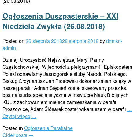
Ogłoszenia Duszpasterskie – XXI
Niedziela Zwykła (26.08.2018)
Posted on
26 sierpnia 2018
28 sierpnia 2018
by
dmnkrl-
admin
Dzisiaj: Uroczystość Najświętszej Maryi Panny
Częstochowskiej. W jedności z pielgrzymami i Episkopatem
Polski odnawiamy Jasnogórskie śluby Narodu Polskiego.
Biskup Ordynariusz Jan Piotrowski dokonał zmian księży w
naszej parafii: Adrian Stępień został skierowany przez ks.
bpa na studia specjalistyczne w Instytucie Nauk Biblijnych
KUL z zachowaniem miejsca zamieszkania w parafii
Proszowice, Adam Ślósarek został wikariuszem w parafii
…
Czytaj więcej…
Posted in
Ogłoszenia Parafialne
Posts
Older posts
→