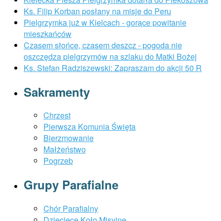
Ks. Filip Korban posłany na misje do Peru
Pielgrzymka już w Kielcach - gorące powitanie
mieszkańców
Czasem słońce, czasem deszcz - pogoda nie
oszczędza pielgrzymów na szlaku do Matki Bożej
Ks. Stefan Radziszewski: Zapraszam do akcji 50 R
Sakramenty
Chrzest
Pierwsza Komunia Święta
Bierzmowanie
Małżeństwo
Pogrzeb
Grupy Parafialne
Chór Parafialny
Dziecięce Koło Misyjne