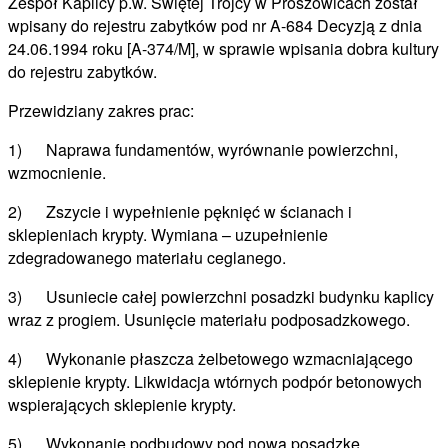
Zespół Kaplicy p.w. Świętej Trójcy w Proszowicach został
wpisany do rejestru zabytków pod nr A-684 Decyzją z dnia
24.06.1994 roku [A-374/M], w sprawie wpisania dobra kultury
do rejestru zabytków.
Przewidziany zakres prac:
1) Naprawa fundamentów, wyrównanie powierzchni,
wzmocnienie.
2) Zszycie i wypełnienie pęknięć w ścianach i
sklepieniach krypty. Wymiana – uzupełnienie
zdegradowanego materiału ceglanego.
3) Usuniecie całej powierzchni posadzki budynku kaplicy
wraz z progiem. Usunięcie materiału podposadzkowego.
4) Wykonanie płaszcza żelbetowego wzmacniającego
sklepienie krypty. Likwidacja wtórnych podpór betonowych
wspierających sklepienie krypty.
5) Wykonanie podbudowy pod nową posadzkę.