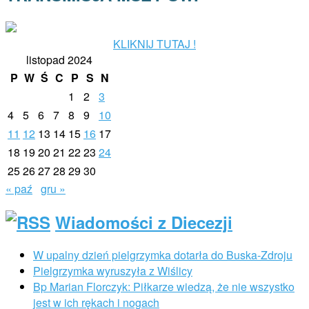
KLIKNIJ TUTAJ !
listopad 2024
P
W
Ś
C
P
S
N
1
2
3
4
5
6
7
8
9
10
11
12
13
14
15
16
17
18
19
20
21
22
23
24
25
26
27
28
29
30
« paź
gru »
Wiadomości z Diecezji
W upalny dzień pielgrzymka dotarła do Buska-Zdroju
Pielgrzymka wyruszyła z Wiślicy
Bp Marian Florczyk: Piłkarze wiedzą, że nie wszystko
jest w ich rękach i nogach