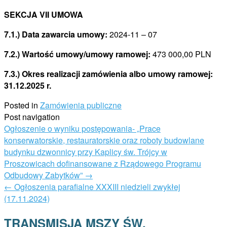
SEKCJA VII UMOWA
7.1.) Data zawarcia umowy:
2024-11 – 07
7.2.) Wartość umowy/umowy ramowej:
473 000,00 PLN
7.3.) Okres realizacji zamówienia albo umowy ramowej:
31.12.2025 r.
Posted in
Zamówienia publiczne
Post navigation
Ogłoszenie o wyniku postępowania- „Prace
konserwatorskie, restauratorskie oraz roboty budowlane
budynku dzwonnicy przy Kaplicy św. Trójcy w
Proszowicach dofinansowane z Rządowego Programu
Odbudowy Zabytków”
→
←
Ogłoszenia parafialne XXXIII niedzieli zwykłej
(17.11.2024)
TRANSMISJA MSZY ŚW.