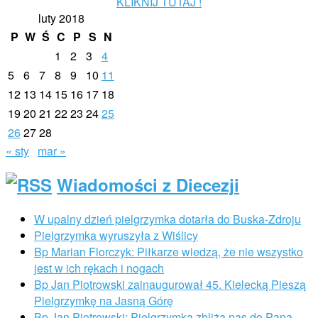
KLIKNIJ TUTAJ !
luty 2018
P
W
Ś
C
P
S
N
1
2
3
4
5
6
7
8
9
10
11
12
13
14
15
16
17
18
19
20
21
22
23
24
25
26
27
28
« sty
mar »
Wiadomości z Diecezji
W upalny dzień pielgrzymka dotarła do Buska-Zdroju
Pielgrzymka wyruszyła z Wiślicy
Bp Marian Florczyk: Piłkarze wiedzą, że nie wszystko
jest w ich rękach i nogach
Bp Jan Piotrowski zainaugurował 45. Kielecką Pieszą
Pielgrzymkę na Jasną Górę
Bp Jan Piotrowski: Pielgrzymka zbliża nas do Pana