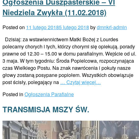
Ogłoszenia Duszpasterskie – VI
Niedziela Zwykła (11.02.2018)
Posted on
11 lutego 2018
5 lutego 2018
by
dmnkrl-admin
Dzisiaj: za wstawiennictwem Matki Bożej z Lourdes
polecamy chorych i tych, którzy chorymi się opiekują. porady
prawne od 12.30 – 15.00 w domu parafialnym. Wejście od ul.
3 maja. W tym tygodniu: Środa Popielcowa, rozpoczynająca
czas Wielkiego Postu. Na znak nawrócenia i pokuty nasze
głowy zostaną posypane popiołem. Wszystkich obowiązuje
post ścisły, polegający na
… Czytaj więcej…
Posted in
Ogłoszenia Parafialne
TRANSMISJA MSZY ŚW.