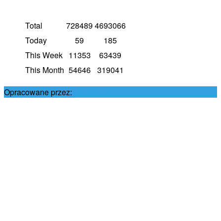
Total
728489
4693066
Today
59
185
This Week
11353
63439
This Month
54646
319041
Opracowane przez:
Damian Król