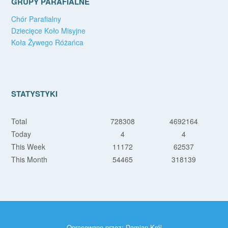
GRUPY PARAFIALNE
Chór Parafialny
Dziecięce Koło Misyjne
Koła Żywego Różańca
STATYSTYKI
Total
728308
4692164
Today
4
4
This Week
11172
62537
This Month
54465
318139
Opracowane przez:
Damian Król