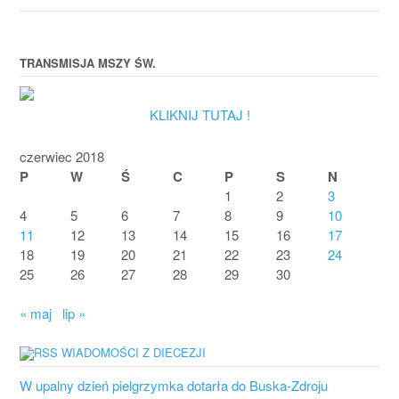
TRANSMISJA MSZY ŚW.
KLIKNIJ TUTAJ !
czerwiec 2018
P
W
Ś
C
P
S
N
1
2
3
4
5
6
7
8
9
10
11
12
13
14
15
16
17
18
19
20
21
22
23
24
25
26
27
28
29
30
« maj
lip »
WIADOMOŚCI Z DIECEZJI
W upalny dzień pielgrzymka dotarła do Buska-Zdroju