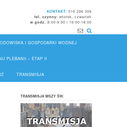
KONTAKT:
516 296 309
tel. czynny:
wtorek, czwartek
w godz.
8:00-9:00 i 16:00-18:00
DOWISKA I GOSPODARKI WODNEJ
 PLEBANII – ETAP II
RZ
TRANSMISJA
TRANSMISJA MSZY ŚW.