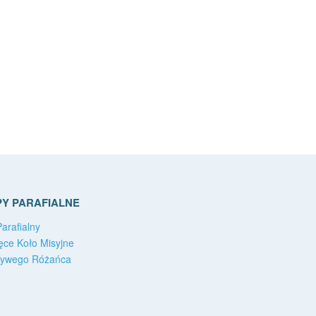
Y PARAFIALNE
arafialny
ęce Koło Misyjne
Żywego Różańca