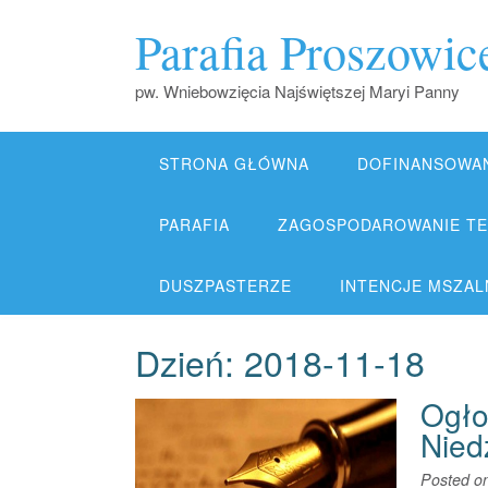
Skip
Parafia Proszowic
to
content
pw. Wniebowzięcia Najświętszej Maryi Panny
STRONA GŁÓWNA
DOFINANSOWA
PARAFIA
ZAGOSPODAROWANIE TER
DUSZPASTERZE
INTENCJE MSZALNE
Dzień:
2018-11-18
Ogło
Nied
Posted o