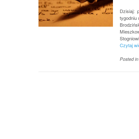
Dzisiaj: 
tygodniu 
Brodzińsk
Mieszkows
Stogniowi
Czytaj w
Posted i