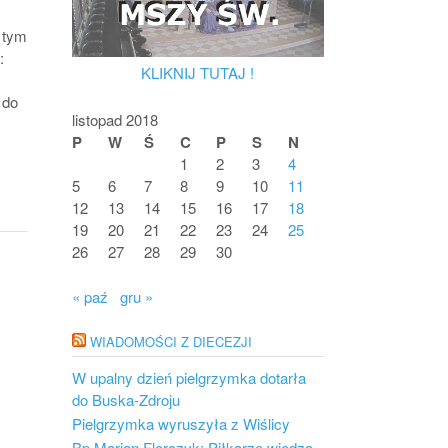
w tym
:
KLIKNIJ TUTAJ !
 do
listopad 2018
P
W
Ś
C
P
S
N
1
2
3
4
5
6
7
8
9
10
11
12
13
14
15
16
17
18
19
20
21
22
23
24
25
26
27
28
29
30
« paź
gru »
WIADOMOŚCI Z DIECEZJI
W upalny dzień pielgrzymka dotarła
do Buska-Zdroju
Pielgrzymka wyruszyła z Wiślicy
Bp Marian Florczyk: Piłkarze wiedzą,