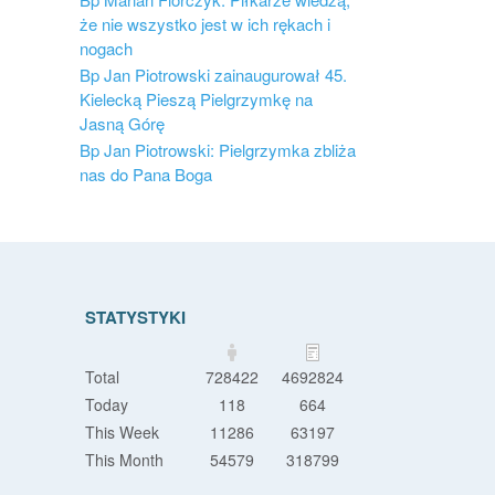
że nie wszystko jest w ich rękach i
nogach
Bp Jan Piotrowski zainaugurował 45.
Kielecką Pieszą Pielgrzymkę na
Jasną Górę
Bp Jan Piotrowski: Pielgrzymka zbliża
nas do Pana Boga
STATYSTYKI
Total
728422
4692824
Today
118
664
This Week
11286
63197
This Month
54579
318799