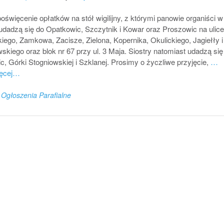
poświęcenie opłatków na stół wigilijny, z którymi panowie organiści 
udadzą się do Opatkowic, Szczytnik i Kowar oraz Proszowic na ulice
iego, Zamkowa, Zacisze, Zielona, Kopernika, Okulickiego, Jagiełły i
kiego oraz blok nr 67 przy ul. 3 Maja. Siostry natomiast udadzą się
c, Górki Stogniowskiej i Szklanej. Prosimy o życzliwe przyjęcie,
…
ięcej…
n
Ogłoszenia Parafialne