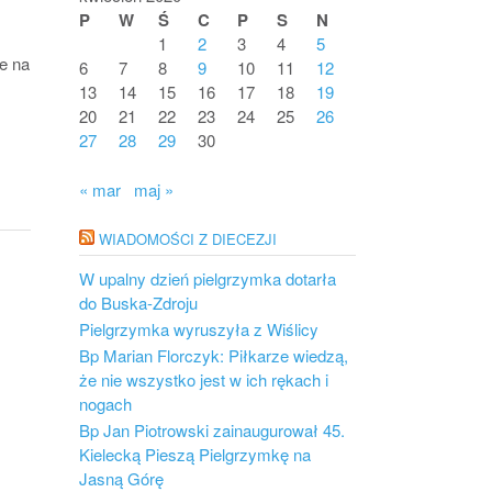
P
W
Ś
C
P
S
N
1
2
3
4
5
e na
6
7
8
9
10
11
12
13
14
15
16
17
18
19
20
21
22
23
24
25
26
27
28
29
30
« mar
maj »
WIADOMOŚCI Z DIECEZJI
W upalny dzień pielgrzymka dotarła
do Buska-Zdroju
Pielgrzymka wyruszyła z Wiślicy
Bp Marian Florczyk: Piłkarze wiedzą,
że nie wszystko jest w ich rękach i
nogach
Bp Jan Piotrowski zainaugurował 45.
Kielecką Pieszą Pielgrzymkę na
Jasną Górę