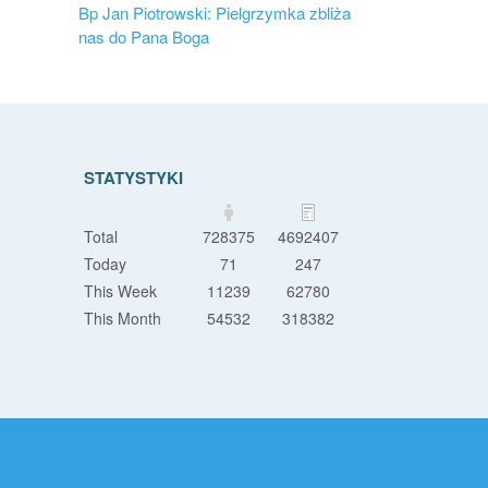
Bp Jan Piotrowski: Pielgrzymka zbliża
nas do Pana Boga
STATYSTYKI
Total
728375
4692407
Today
71
247
This Week
11239
62780
This Month
54532
318382