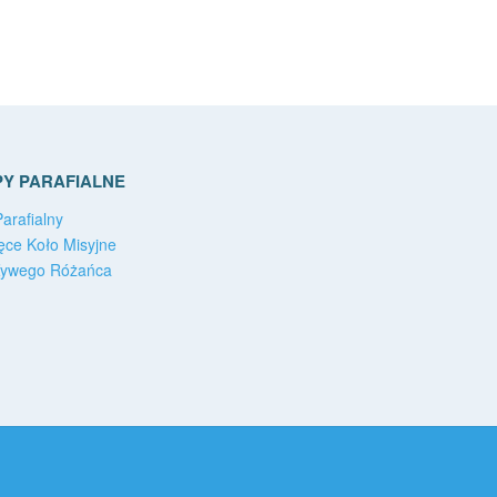
Y PARAFIALNE
arafialny
ęce Koło Misyjne
Żywego Różańca