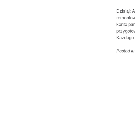
Dzisiaj: 
remontowe
konto par
przygotow
Każdego 
Posted i