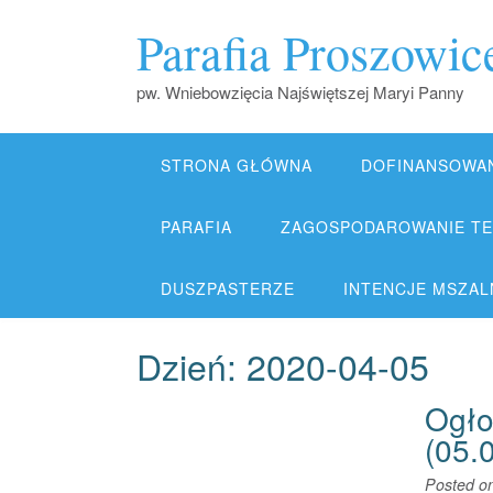
Skip
Parafia Proszowic
to
content
pw. Wniebowzięcia Najświętszej Maryi Panny
STRONA GŁÓWNA
DOFINANSOWA
PARAFIA
ZAGOSPODAROWANIE TER
DUSZPASTERZE
INTENCJE MSZALNE
Dzień:
2020-04-05
Ogło
(05.
Posted o