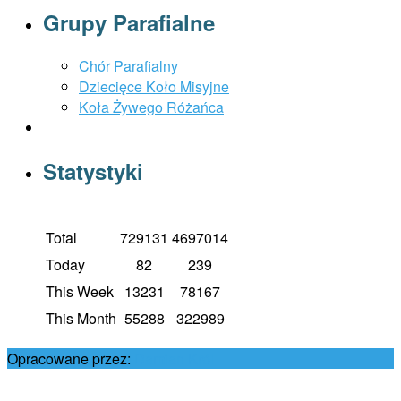
Grupy Parafialne
Chór Parafialny
Dziecięce Koło Misyjne
Koła Żywego Różańca
Statystyki
Total
729131
4697014
Today
82
239
This Week
13231
78167
This Month
55288
322989
Opracowane przez:
Damian Król