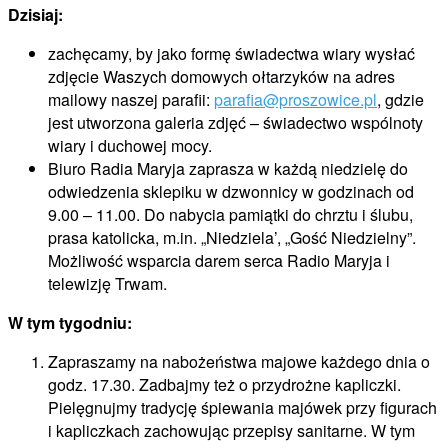
Dzisi
zachęcamy, by jako formę świadectwa wiary wysłać
zdjęcie Waszych domowych ołtarzyków na adres
mailowy naszej parafii:
parafia@proszowice.pl
, gdzie
jest utworzona galeria zdjęć – świadectwo wspólnoty
wiary i duchowej mocy.
Biuro Radia Maryja zaprasza w każdą niedzielę do
odwiedzenia sklepiku w dzwonnicy w godzinach od
9.00 – 11.00. Do nabycia pamiątki do chrztu i ślubu,
prasa katolicka, m.in. „Niedziela’, „Gość Niedzielny”.
Możliwość wsparcia darem serca Radio Maryja i
telewizję Trwam.
W tym tygodniu:
Zapraszamy na nabożeństwa majowe każdego dnia o
godz. 17.30. Zadbajmy też o przydrożne kapliczki.
Pielęgnujmy tradycję śpiewania majówek przy figurach
i kapliczkach zachowując przepisy sanitarne. W tym