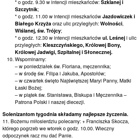
* o godz. 9.30 w intencji mieszkańców:
Szklanej i
Szczytnik
;
* o godz. 11.00 w intencji mieszkańców
Jazdowiczek i
Białego Krzyża
oraz ulic przyległych:
Wolności
,
Wiślanej, św. Trójcy
;
* o godz. 12.30 w intencji mieszkańców
ul. Leśnej
i ulic
przyległych:
Kleszczyńskiego, Królowej Bony,
Królowej Jadwigi, Szpitalnej i Słonecznej.
Wspominamy:
– w poniedziałek św. Floriana, męczennika;
– w środę św. Filipa i Jakuba, Apostołów;
– w czwartek święto Najświętszej Maryi Panny, Matki
Łaski Bożej;
– w piątek św. Stanisława, Biskupa i Męczennika –
Patrona Polski i naszej diecezji.
Solenizantom tygodnia składamy najlepsze życzenia.
11. Bożemu miłosierdziu polecamy: + Franciszka Skocza,
którego pogrzeb we wtorek o godz. 10.00. Wieczny
odpoczynek racz mu dać Panie.