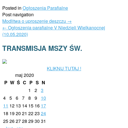
Posted in
Ogłoszenia Parafialne
Post navigation
Modlitwa o uproszenie deszczu
→
←
Ogłoszenia parafialne V Niedzieli Wielkanocnej
(10.05.2020)
TRANSMISJA MSZY ŚW.
KLIKNIJ TUTAJ !
maj 2020
P
W
Ś
C
P
S
N
1
2
3
4
5
6
7
8
9
10
11
12
13
14
15
16
17
18
19
20
21
22
23
24
25
26
27
28
29
30
31