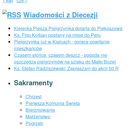
« kwi
cze »
Wiadomości z Diecezji
Kielecka Piesza Pielgrzymka dotarła do Piekoszowa
Ks. Filip Korban posłany na misje do Peru
Pielgrzymka już w Kielcach - gorące powitanie
mieszkańców
Czasem słońce, czasem deszcz - pogoda nie
oszczędza pielgrzymów na szlaku do Matki Bożej
Ks. Stefan Radziszewski: Zapraszam do akcji 50 R
Sakramenty
Chrzest
Pierwsza Komunia Święta
Bierzmowanie
Małżeństwo
Pogrzeb