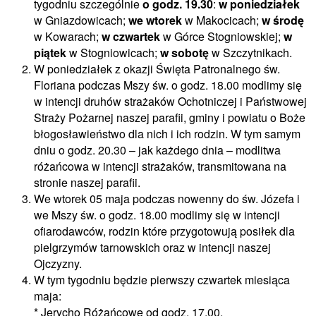
tygodniu szczególnie
o godz. 19.30
:
w poniedziałek
w Gniazdowicach;
we wtorek
w Makocicach;
w środę
w Kowarach;
w czwartek
w Górce Stogniowskiej;
w
piątek
w Stogniowicach;
w sobotę
w Szczytnikach.
W poniedziałek z okazji Święta Patronalnego św.
Floriana podczas Mszy św. o godz. 18.00 modlimy się
w intencji druhów strażaków Ochotniczej i Państwowej
Straży Pożarnej naszej parafii, gminy i powiatu o Boże
błogosławieństwo dla nich i ich rodzin. W tym samym
dniu o godz. 20.30 – jak każdego dnia – modlitwa
różańcowa w intencji strażaków, transmitowana na
stronie naszej parafii.
We wtorek 05 maja podczas nowenny do św. Józefa i
we Mszy św. o godz. 18.00 modlimy się w intencji
ofiarodawców, rodzin które przygotowują posiłek dla
pielgrzymów tarnowskich oraz w intencji naszej
Ojczyzny.
W tym tygodniu będzie pierwszy czwartek miesiąca
maja:
* Jerycho Różańcowe od godz. 17.00.