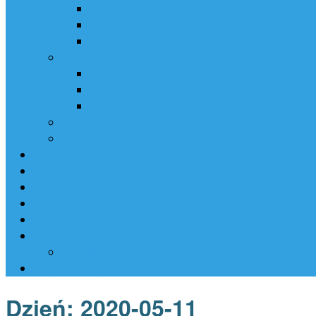
Bierzmowanie
Małżeństwo
Pogrzeb
Grupy Parafialne
Chór Parafialny
Dziecięce Koło Misyjne
Koła Żywego Różańca
Siostry Kanoniczki Ducha Świętego
Polityka prywatności
Zagospodarowanie terenu plebanii – etap I
Zagospodarowanie terenu plebanii – etap II
Duszpasterze
Intencje Mszalne (03.08.2026 – 09.08.2026)
Kontakt
CMENTARZ
GROBONET
TRANSMISJA
Dzień:
2020-05-11