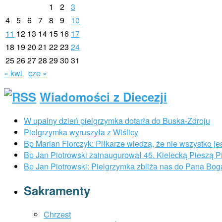
1
2
3
4
5
6
7
8
9
10
11
12
13
14
15
16
17
18
19
20
21
22
23
24
25
26
27
28
29
30
31
« kwi
cze »
Wiadomości z Diecezji
W upalny dzień pielgrzymka dotarła do Buska-Zdroju
Pielgrzymka wyruszyła z Wiślicy
Bp Marian Florczyk: Piłkarze wiedzą, że nie wszystko je
Bp Jan Piotrowski zainaugurował 45. Kielecką Pieszą 
Bp Jan Piotrowski: Pielgrzymka zbliża nas do Pana Bog
Sakramenty
Chrzest