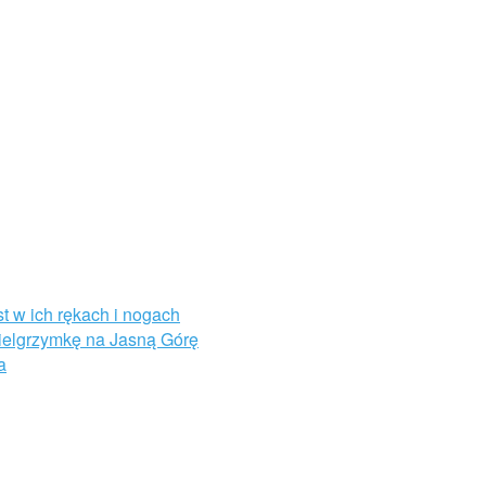
st w ich rękach i nogach
Pielgrzymkę na Jasną Górę
a