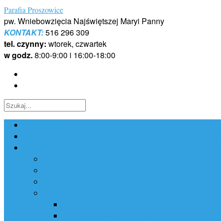
Skip
Parafia Proszowice
to
pw. Wniebowzięcia Najświętszej Maryi Panny
content
KONTAKT:
516 296 309
tel. czynny:
wtorek, czwartek
w godz.
8:00-9:00 i 16:00-18:00
Strona główna
Dofinansowano ze środków Narodowego Funduszu Ochr
Parafia
Historia
Kancelaria
Porządek Mszy Świętych
Sakramenty
Chrzest
Pierwsza Komunia Święta