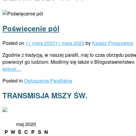
Poświęcenie pól
Posted on
11 maja 2020
11 maja 2020
by
Ksiądz Proszowice
Zgodnie z tradycją, w naszej parafii, maj to czas obrzędu po
powierzył go ludziom. Modlimy się także o Błogosławieństwo B
więcej…
Posted in
Ogłoszenia Parafialne
TRANSMISJA MSZY ŚW.
maj 2020
P
W
Ś
C
P
S
N