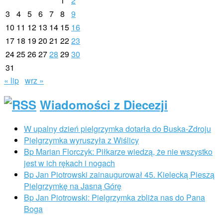
1
2
3
4
5
6
7
8
9
10
11
12
13
14
15
16
17
18
19
20
21
22
23
24
25
26
27
28
29
30
31
« lip
wrz »
Wiadomości z Diecezji
W upalny dzień pielgrzymka dotarła do Buska-Zdroju
Pielgrzymka wyruszyła z Wiślicy
Bp Marian Florczyk: Piłkarze wiedzą, że nie wszystko
jest w ich rękach i nogach
Bp Jan Piotrowski zainaugurował 45. Kielecką Pieszą
Pielgrzymkę na Jasną Górę
Bp Jan Piotrowski: Pielgrzymka zbliża nas do Pana
Boga