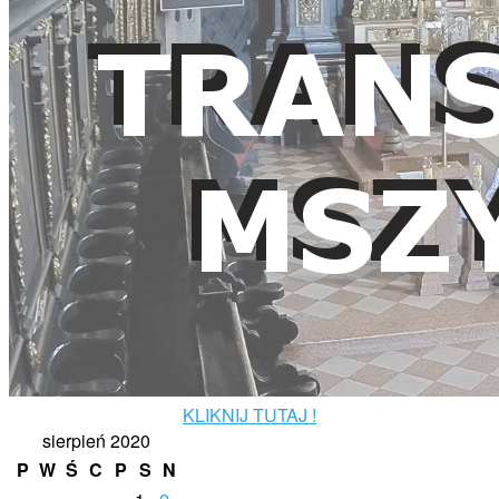
KLIKNIJ TUTAJ !
sierpień 2020
P
W
Ś
C
P
S
N