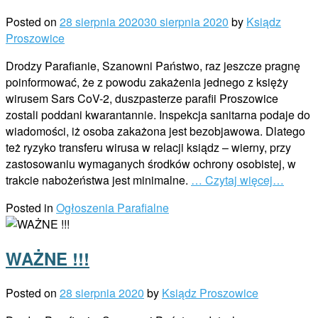
Posted on
28 sierpnia 2020
30 sierpnia 2020
by
Ksiądz
Proszowice
Drodzy Parafianie, Szanowni Państwo, raz jeszcze pragnę
poinformować, że z powodu zakażenia jednego z księży
wirusem Sars CoV-2, duszpasterze parafii Proszowice
zostali poddani kwarantannie. Inspekcja sanitarna podaje do
wiadomości, iż osoba zakażona jest bezobjawowa. Dlatego
też ryzyko transferu wirusa w relacji ksiądz – wierny, przy
zastosowaniu wymaganych środków ochrony osobistej, w
trakcie nabożeństwa jest minimalne.
… Czytaj więcej…
Posted in
Ogłoszenia Parafialne
WAŻNE !!!
Posted on
28 sierpnia 2020
by
Ksiądz Proszowice