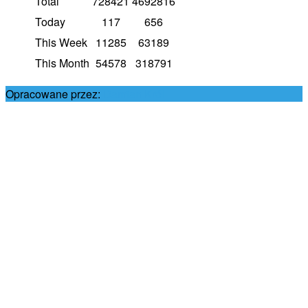
Total
728421
4692816
Today
117
656
This Week
11285
63189
This Month
54578
318791
Opracowane przez:
Damian Król