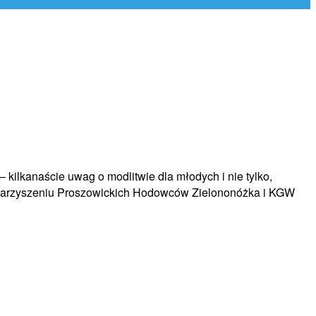
kilkanaście uwag o modlitwie dla młodych i nie tylko,
towarzyszeniu Proszowickich Hodowców Zielononóżka i KGW