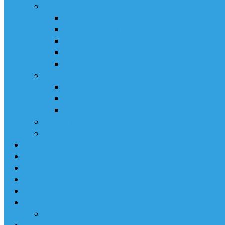
Sakramenty
Chrzest
Pierwsza Komunia Święta
Bierzmowanie
Małżeństwo
Pogrzeb
Grupy Parafialne
Chór Parafialny
Dziecięce Koło Misyjne
Koła Żywego Różańca
Siostry Kanoniczki Ducha Świętego
Polityka prywatności
Zagospodarowanie terenu plebanii – etap I
Zagospodarowanie terenu plebanii – etap II
Duszpasterze
Intencje Mszalne (03.08.2026 – 09.08.2026)
Kontakt
CMENTARZ
GROBONET