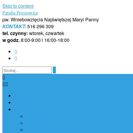
Skip to content
Parafia Proszowice
pw. Wniebowzięcia Najświętszej Maryi Panny
KONTAKT:
516 296 309
tel. czynny:
wtorek, czwartek
w godz.
8:00-9:00 i 16:00-18:00
Strona główna
Dofinansowano ze środków Narodowego Funduszu Ochr
Parafia
Historia
Kancelaria
Porządek Mszy Świętych