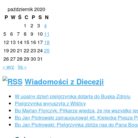
październik 2020
P
W
Ś
C
P
S
N
1
2
3
4
5
6
7
8
9
10
11
12
13
14
15
16
17
18
19
20
21
22
23
24
25
26
27
28
29
30
31
« wrz
lis »
Wiadomości z Diecezji
W upalny dzień pielgrzymka dotarła do Buska-Zdroju
Pielgrzymka wyruszyła z Wiślicy
Bp Marian Florczyk: Piłkarze wiedzą, że nie wszystko je
Bp Jan Piotrowski zainaugurował 45. Kielecką Pieszą 
Bp Jan Piotrowski: Pielgrzymka zbliża nas do Pana Bog