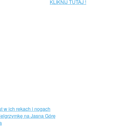
KLIKNIJ TUTAJ !
st w ich rękach i nogach
Pielgrzymkę na Jasną Górę
a