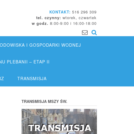
KONTAKT:
516 296 309
tel. czynny:
wtorek, czwartek
w godz.
8:00-9:00 i 16:00-18:00
DOWISKA I GOSPODARKI WODNEJ
 PLEBANII – ETAP II
RZ
TRANSMISJA
TRANSMISJA MSZY ŚW.