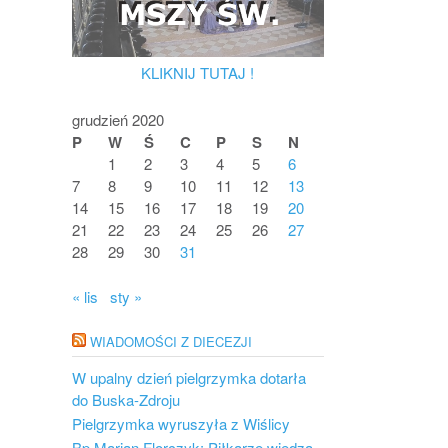
KLIKNIJ TUTAJ !
grudzień 2020
P
W
Ś
C
P
S
N
1
2
3
4
5
6
7
8
9
10
11
12
13
14
15
16
17
18
19
20
21
22
23
24
25
26
27
28
29
30
31
« lis
sty »
WIADOMOŚCI Z DIECEZJI
W upalny dzień pielgrzymka dotarła
do Buska-Zdroju
Pielgrzymka wyruszyła z Wiślicy
Bp Marian Florczyk: Piłkarze wiedzą,