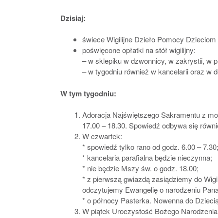
Dzisiaj:
świece Wigilijne Dzieło Pomocy Dzieciom d
poświęcone opłatki na stół wigilijny:
– w sklepiku w dzwonnicy, w zakrystii, w p
– w tygodniu również w kancelarii oraz w d
W tym tygodniu:
Adoracja Najświętszego Sakramentu z możl
17.00 – 18.30. Spowiedź odbywa się równ
W czwartek:
* spowiedź tylko rano od godz. 6.00 – 7.30
* kancelaria parafialna będzie nieczynna;
* nie będzie Mszy św. o godz. 18.00;
* z pierwszą gwiazdą zasiądziemy do Wigi
odczytujemy Ewangelię o narodzeniu Pana
* o północy Pasterka. Nowenna do Dziecią
W piątek Uroczystość Bożego Narodzenia