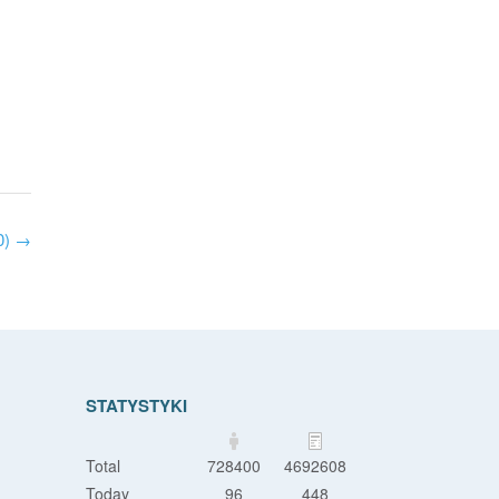
0)
→
STATYSTYKI
Total
728400
4692608
Today
96
448