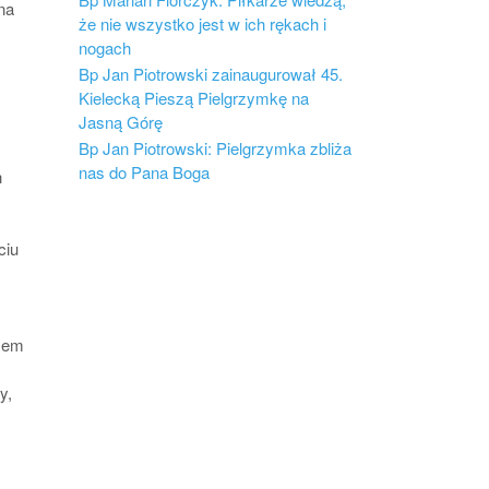
na
że nie wszystko jest w ich rękach i
nogach
Bp Jan Piotrowski zainaugurował 45.
Kielecką Pieszą Pielgrzymkę na
Jasną Górę
Bp Jan Piotrowski: Pielgrzymka zbliża
nas do Pana Boga
h
ciu
azem
y,