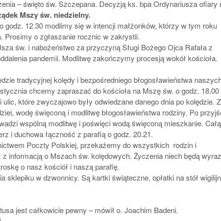
enia – święto św. Szczepana. Decyzją ks. bpa Ordynariusza ofiary 
ądek Mszy św. niedzielny.
o godz. 12.30 modlimy się w intencji małżonków, którzy w tym roku
 Prosimy o zgłaszanie rocznic w zakrystii.
Msza św. i nabożeństwo za przyczyną Sługi Bożego Ojca Rafała z
oddalenia pandemii. Modlitwę zakończymy procesją wokół kościoła.
 będzie tradycyjnej kolędy i bezpośredniego błogosławieństwa naszyc
stycznia chcemy zapraszać do kościoła na Mszę św. o godz. 18.00
 ulic, które zwyczajowo były odwiedzane danego dnia po kolędzie. Z
ei, wodę święconą i modlitwę błogosławieństwa rodziny. Po przyjś
owadzi wspólną modlitwę i poświęci wodą święconą mieszkanie. Całą
rz i duchowa łączność z parafią o godz. 20.21.
nictwem Poczty Polskiej, przekażemy do wszystkich rodzin i
z z informacją o Mszach św. kolędowych. Życzenia niech będą wyr
oskę o nasz kościół i naszą parafię.
sklepiku w dzwonnicy. Są kartki świąteczne, opłatki na stół wigilijn
tusa jest całkowicie pewny – mówił o. Joachim Badeni.
.