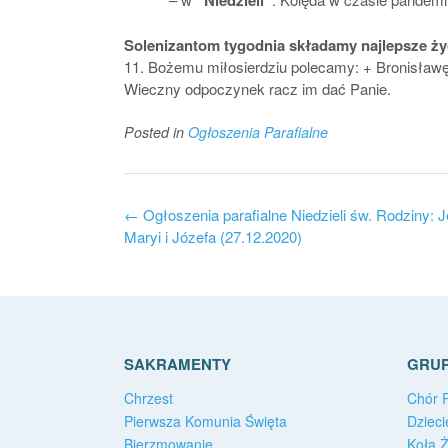
“Niedzieli”
Solenizantom tygodnia składamy najlepsze ży
11. Bożemu miłosierdziu polecamy: + Bronisławę 
Wieczny odpoczynek racz im dać Panie.
Posted in
Ogłoszenia Parafialne
Post
←
Ogłoszenia parafialne Niedzieli św. Rodziny: 
navigation
Maryi i Józefa (27.12.2020)
SAKRAMENTY
GRUP
Chrzest
Chór P
Pierwsza Komunia Święta
Dzieci
Bierzmowanie
Koła 