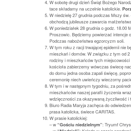
W sobotę drugi dzień Świąt Bożego Narodz
tace składamy na uczelnie katolickie.
Porz
W niedzielę 27 grudnia podczas Mszy św. 
obchodzą jubileusze zawarcia małżeństwa.
W poniedziałek 28 grudnia o godz. 18.00 
Proszowic. Będziemy powierzać intencje 
Podczas nabożeństwa egzorcyzm soli.
W tym roku z racji trwającej epidemii nie
mieszkań i domów. W związku z tym od 2 
rodziny i mieszkańców tych miejscowości i
kościoła zabierzemy wówczas świecę nadzi
do domu jedna osoba zapali święcę, popr
ceremonię niech uwieńczy wieczorny pacie
W tym i w następnym tygodniu, za pośred
mieszkańców naszej parafii życzenia wra
wdzięczności za okazywaną życzliwość i tr
Biuro Radia Maryja zachęca do odwiedzenia 
prasa katolicka, świece CARITAS.
W prasie katolickiej:
– w
“Gościu niedzielnym”
: Tryumf Chrys
– w
: Kolęda w czasie pandemii