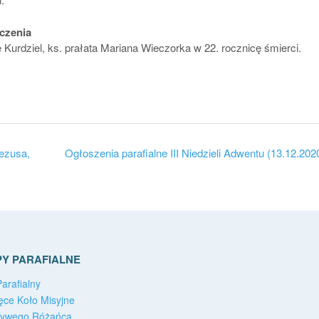
czenia
Kurdziel, ks. prałata Mariana Wieczorka w 22. rocznicę śmierci.
Jezusa,
Ogłoszenia parafialne III Niedzieli Adwentu (13.12.202
Y PARAFIALNE
arafialny
ęce Koło Misyjne
Żywego Różańca