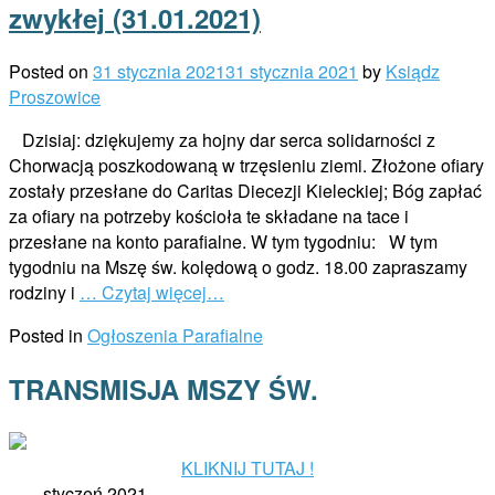
zwykłej (31.01.2021)
Posted on
31 stycznia 2021
31 stycznia 2021
by
Ksiądz
Proszowice
Dzisiaj: dziękujemy za hojny dar serca solidarności z
Chorwacją poszkodowaną w trzęsieniu ziemi. Złożone ofiary
zostały przesłane do Caritas Diecezji Kieleckiej; Bóg zapłać
za ofiary na potrzeby kościoła te składane na tace i
przesłane na konto parafialne. W tym tygodniu: W tym
tygodniu na Mszę św. kolędową o godz. 18.00 zapraszamy
rodziny i
… Czytaj więcej…
Posted in
Ogłoszenia Parafialne
TRANSMISJA MSZY ŚW.
KLIKNIJ TUTAJ !
styczeń 2021