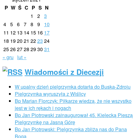
P
W
Ś
C
P
S
N
1
2
3
4
5
6
7
8
9
10
11
12
13
14
15
16
17
18
19
20
21
22
23
24
25
26
27
28
29
30
31
« gru
lut »
Wiadomości z Diecezji
W upalny dzień pielgrzymka dotarła do Buska-Zdroju
Pielgrzymka wyruszyła z Wiślicy
Bp Marian Florczyk: Piłkarze wiedzą, że nie wszystko
jest w ich rękach i nogach
Bp Jan Piotrowski zainaugurował 45. Kielecką Pieszą
Pielgrzymkę na Jasną Górę
Bp Jan Piotrowski: Pielgrzymka zbliża nas do Pana
Boga