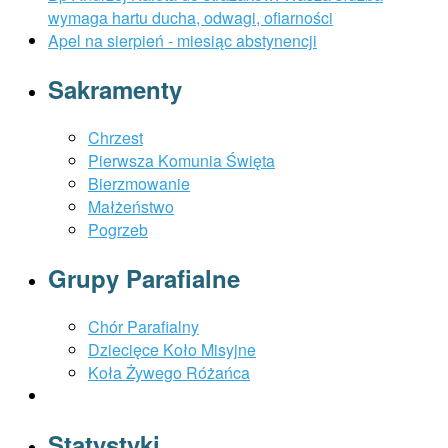
wymaga hartu ducha, odwagi, ofiarności
Apel na sierpień - miesiąc abstynencji
Sakramenty
Chrzest
Pierwsza Komunia Święta
Bierzmowanie
Małżeństwo
Pogrzeb
Grupy Parafialne
Chór Parafialny
Dziecięce Koło Misyjne
Koła Żywego Różańca
Statystyki