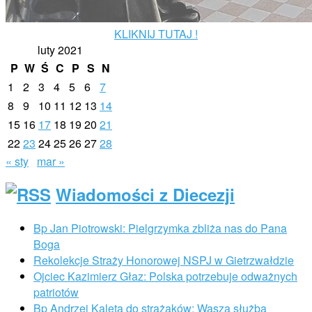
KLIKNIJ TUTAJ !
luty 2021
P
W
Ś
C
P
S
N
1
2
3
4
5
6
7
8
9
10
11
12
13
14
15
16
17
18
19
20
21
22
23
24
25
26
27
28
« sty
mar »
Wiadomości z Diecezji
Bp Jan Piotrowski: Pielgrzymka zbliża nas do Pana
Boga
Rekolekcje Straży Honorowej NSPJ w Gietrzwałdzie
Ojciec Kazimierz Głaz: Polska potrzebuje odważnych
patriotów
Bp Andrzej Kaleta do strażaków: Wasza służba