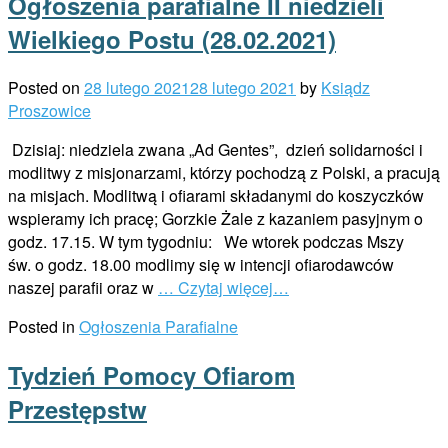
Ogłoszenia parafialne II niedzieli
Wielkiego Postu (28.02.2021)
Posted on
28 lutego 2021
28 lutego 2021
by
Ksiądz
Proszowice
Dzisiaj: niedziela zwana „Ad Gentes”, dzień solidarności i
modlitwy z misjonarzami, którzy pochodzą z Polski, a pracują
na misjach. Modlitwą i ofiarami składanymi do koszyczków
wspieramy ich pracę; Gorzkie Żale z kazaniem pasyjnym o
godz. 17.15. W tym tygodniu: We wtorek podczas Mszy
św. o godz. 18.00 modlimy się w intencji ofiarodawców
naszej parafii oraz w
… Czytaj więcej…
Posted in
Ogłoszenia Parafialne
Tydzień Pomocy Ofiarom
Przestępstw