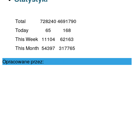
Total
728240
4691790
Today
65
168
This Week
11104
62163
This Month
54397
317765
Opracowane przez:
Damian Król