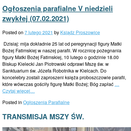
Ogłoszenia parafialne V niedzieli
zwykłej (07.02.2021)
Posted on
7 lutego 2021
by
Ksiądz Proszowice
Dzisiaj: mija dokładnie 25 lat od peregrynacji figury Matki
Bożej Fatimskiej w naszej parafii. W rocznicę pożegnania
figury Matki Bożej Fatimskiej, 10 lutego o godzinie 18.00
Biskup Kielecki Jan Piotrowski odprawi Mszę św. w
Sanktuarium św. Józefa Robotnika w Kielcach. Do
koncelebry zostali zaproszeni księża proboszczowie parafii,
które wówczas gościły figurę Matki Bożej; Bóg zapłać
…
Czytaj więcej…
Posted in
Ogłoszenia Parafialne
TRANSMISJA MSZY ŚW.