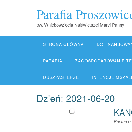
Skip
Parafia Proszowic
to
content
pw. Wniebowzięcia Najświętszej Maryi Panny
STRONA GŁÓWNA
DOFINANSOWA
PARAFIA
ZAGOSPODAROWANIE TER
DUSZPASTERZE
INTENCJE MSZALNE
Dzień:
2021-06-20
KAN
Posted o