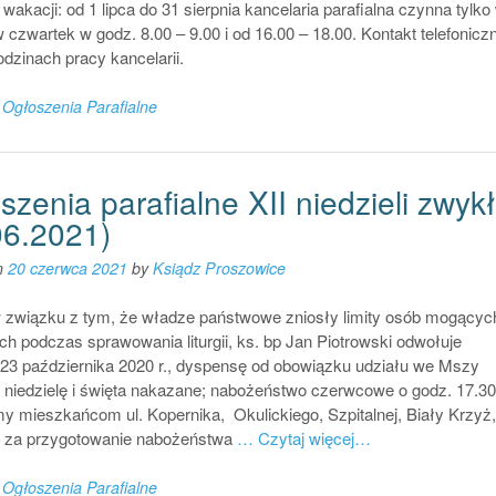
wakacji: od 1 lipca do 31 sierpnia kancelaria parafialna czynna tylko
w czwartek w godz. 8.00 – 9.00 i od 16.00 – 18.00. Kontakt telefonicz
odzinach pracy kancelarii.
n
Ogłoszenia Parafialne
zenia parafialne XII niedzieli zwykł
06.2021)
n
20 czerwca 2021
by
Ksiądz Proszowice
 w związku z tym, że władze państwowe zniosły limity osób mogącyc
ch podczas sprawowania liturgii, ks. bp Jan Piotrowski odwołuje
ą23 października 2020 r., dyspensę od obowiązku udziału we Mszy
 niedzielę i święta nakazane; nabożeństwo czerwcowe o godz. 17.30
y mieszkańcom ul. Kopernika, Okulickiego, Szpitalnej, Biały Krzyż,
j za przygotowanie nabożeństwa
… Czytaj więcej…
n
Ogłoszenia Parafialne