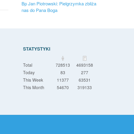
Bp Jan Piotrowski: Pielgrzymka zbliża
nas do Pana Boga
STATYSTYKI
Total
728513
4693158
Today
83
277
This Week
11377
63531
This Month
54670
319133