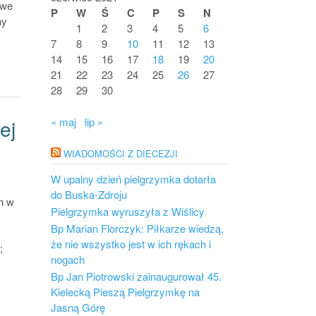
 we
P
W
Ś
C
P
S
N
ny
1
2
3
4
5
6
7
8
9
10
11
12
13
14
15
16
17
18
19
20
21
22
23
24
25
26
27
28
29
30
« maj
lip »
ej
WIADOMOŚCI Z DIECEZJI
W upalny dzień pielgrzymka dotarła
do Buska-Zdroju
h w
Pielgrzymka wyruszyła z Wiślicy
Bp Marian Florczyk: Piłkarze wiedzą,
że nie wszystko jest w ich rękach i
;
nogach
Bp Jan Piotrowski zainaugurował 45.
Kielecką Pieszą Pielgrzymkę na
Jasną Górę