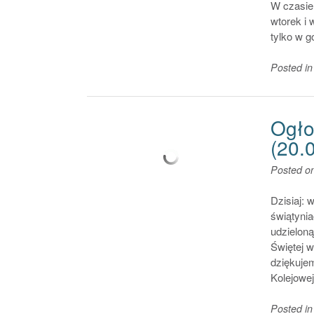
W czasie 
wtorek i 
tylko w g
Posted i
Ogłos
(20.
Posted o
Dzisiaj:
świątynia
udzielon
Świętej w
dziękujem
Kolejowe
Posted i