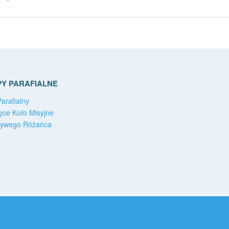
Y PARAFIALNE
arafialny
ęce Koło Misyjne
Żywego Różańca