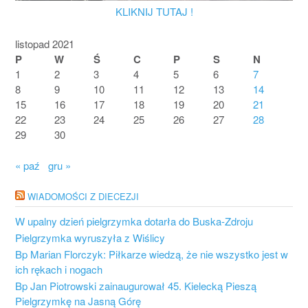
KLIKNIJ TUTAJ !
listopad 2021
P
W
Ś
C
P
S
N
1
2
3
4
5
6
7
8
9
10
11
12
13
14
15
16
17
18
19
20
21
22
23
24
25
26
27
28
29
30
« paź
gru »
WIADOMOŚCI Z DIECEZJI
W upalny dzień pielgrzymka dotarła do Buska-Zdroju
Pielgrzymka wyruszyła z Wiślicy
Bp Marian Florczyk: Piłkarze wiedzą, że nie wszystko jest w
ich rękach i nogach
Bp Jan Piotrowski zainaugurował 45. Kielecką Pieszą
Pielgrzymkę na Jasną Górę