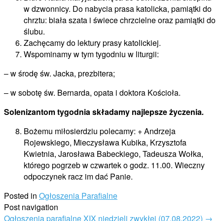
w dzwonnicy. Do nabycia prasa katolicka, pamiątki do
chrztu: biała szata i świece chrzcielne oraz pamiątki do
ślubu.
Zachęcamy do lektury prasy katolickiej.
Wspominamy w tym tygodniu w liturgii:
– w środę św. Jacka, prezbitera;
– w sobotę św. Bernarda, opata i doktora Kościoła.
Solenizantom tygodnia składamy najlepsze życzenia
.
Bożemu miłosierdziu polecamy: + Andrzeja
Rojewskiego, Mieczysława Kubika, Krzysztofa
Kwietnia, Jarosława Babeckiego, Tadeusza Wołka,
którego pogrzeb w czwartek o godz. 11.00. Wieczny
odpoczynek racz im dać Panie.
Posted in
Ogłoszenia Parafialne
Post navigation
Ogłoszenia parafialne XIX niedzieli zwykłej (07.08.2022)
→