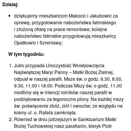
Dzisiaj:
dziękujemy mieszkańcom Makocic i Jakubowic za
oprawę, przygotowanie nabożeństwa fatimskiego
i złożoną ofiarę na prace remontowe; kolejne
nabożeństwo fatimskie przygotowują mieszkańcy
Opatkowic i Szreniawy;
W tym tygodniu:
Jutro przypada Uroczystość Wniebowzięcia
Najświętszej Maryi Panny – Matki Bożej Zielnej,
odpust w naszej parafii. Msze św. o godz. 6.30, 8.00,
9.30, 11.00 i 18.00. Podczas Mszy św. o godz. 11.00
modlimy się w intencji rolników naszej parafii w
podziękowaniu za tegoroczne plony. Na każdej mszy
św. poświęcenie zbóż, ziół i owoców; ze względu na
kramy ul. o. Rafała zamknięta.
Również w dniu jutrzejszym w Sanktuarium Matki
Bożej Tuchowskiej nasz parafianin, kleryk Piotr