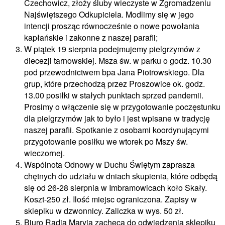
Czechowicz, złoży śluby wieczyste w Zgromadzeniu
Najświętszego Odkupiciela. Modlimy się w jego
intencji prosząc równocześnie o nowe powołania
kapłańskie i zakonne z naszej parafii;
W piątek 19 sierpnia podejmujemy pielgrzymów z
diecezji tarnowskiej. Msza św. w parku o godz. 10.30
pod przewodnictwem bpa Jana Piotrowskiego. Dla
grup, które przechodzą przez Proszowice ok. godz.
13.00 posiłki w stałych punktach sprzed pandemii.
Prosimy o włączenie się w przygotowanie poczęstunku
dla pielgrzymów jak to było i jest wpisane w tradycję
naszej parafii. Spotkanie z osobami koordynującymi
przygotowanie posiłku we wtorek po Mszy św.
wieczornej.
Wspólnota Odnowy w Duchu Świętym zaprasza
chętnych do udziału w dniach skupienia, które odbędą
się od 26-28 sierpnia w Imbramowicach koło Skały.
Koszt-250 zł. Ilość miejsc ograniczona. Zapisy w
sklepiku w dzwonnicy. Zaliczka w wys. 50 zł.
Biuro Radia Maryja zachęca do odwiedzenia sklepiku