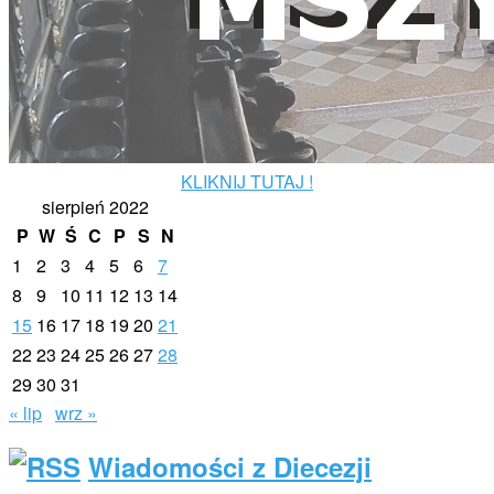
KLIKNIJ TUTAJ !
sierpień 2022
P
W
Ś
C
P
S
N
1
2
3
4
5
6
7
8
9
10
11
12
13
14
15
16
17
18
19
20
21
22
23
24
25
26
27
28
29
30
31
« lip
wrz »
Wiadomości z Diecezji