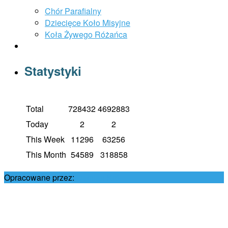
Chór Parafialny
Dziecięce Koło Misyjne
Koła Żywego Różańca
Statystyki
Total
728432
4692883
Today
2
2
This Week
11296
63256
This Month
54589
318858
Opracowane przez:
Damian Król