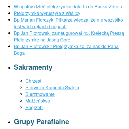
W upalny dzień pielgrzymka dotarła do Buska-Zdroju
Pielgrzymka wyruszyła z Wiślicy
Bp Marian Florczyk: Piłkarze wiedzą, że nie wszystko
jest w ich rękach i nogach
Bp Jan Piotrowski zainaugurował 45. Kielecką Pieszą
Pielgrzymkę na Jasną Górę
Bp Jan Piotrowski: Pielgrzymka zbliża nas do Pana
Boga
Sakramenty
Chrzest
Pierwsza Komunia Święta
Bierzmowanie
Małżeństwo
Pogrzeb
Grupy Parafialne