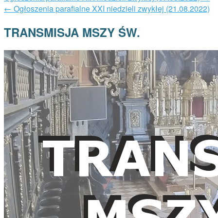
←
Ogłoszenia parafialne XXI niedzieli zwykłej (21.08.2022)
TRANSMISJA MSZY ŚW.