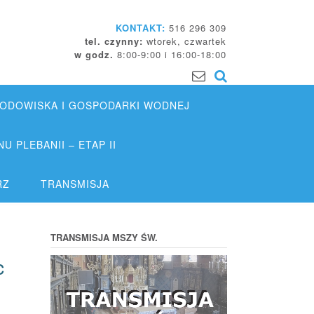
KONTAKT:
516 296 309
tel. czynny:
wtorek, czwartek
w godz.
8:00-9:00 i 16:00-18:00
DOWISKA I GOSPODARKI WODNEJ
 PLEBANII – ETAP II
RZ
TRANSMISJA
TRANSMISJA MSZY ŚW.
c