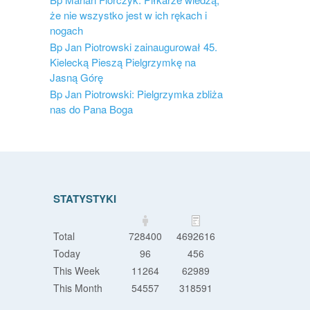
że nie wszystko jest w ich rękach i
nogach
Bp Jan Piotrowski zainaugurował 45.
Kielecką Pieszą Pielgrzymkę na
Jasną Górę
Bp Jan Piotrowski: Pielgrzymka zbliża
nas do Pana Boga
STATYSTYKI
Total
728400
4692616
Today
96
456
This Week
11264
62989
This Month
54557
318591