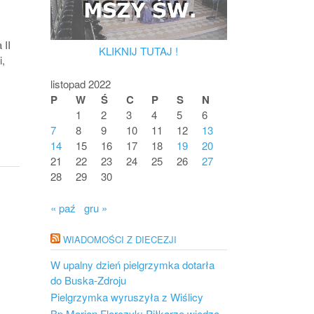
 II
KLIKNIJ TUTAJ !
i,
listopad 2022
P
W
Ś
C
P
S
N
1
2
3
4
5
6
7
8
9
10
11
12
13
14
15
16
17
18
19
20
21
22
23
24
25
26
27
28
29
30
« paź
gru »
WIADOMOŚCI Z DIECEZJI
W upalny dzień pielgrzymka dotarła
do Buska-Zdroju
Pielgrzymka wyruszyła z Wiślicy
Bp Marian Florczyk: Piłkarze wiedzą,