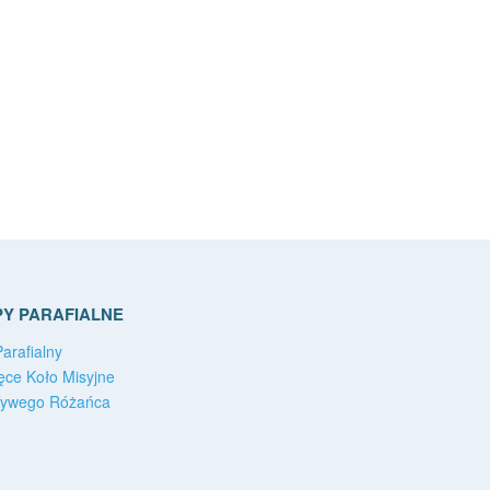
Y PARAFIALNE
arafialny
ęce Koło Misyjne
Żywego Różańca