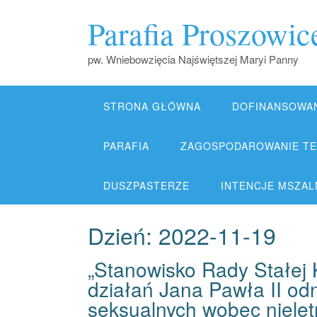
Skip
Parafia Proszowic
to
content
pw. Wniebowzięcia Najświętszej Maryi Panny
STRONA GŁÓWNA
DOFINANSOWA
PARAFIA
ZAGOSPODAROWANIE TER
DUSZPASTERZE
INTENCJE MSZALNE
Dzień:
2022-11-19
„Stanowisko Rady Stałej 
działań Jana Pawła II od
seksualnych wobec nielet