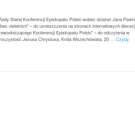
e
y Stałej Konferencji Episkopatu Polski wobec działań Jana Pawła
c nieletnich” – do umieszczenia na stronach internetowych diecezj
rzewodniczącego Konferencji Episkopatu Polski” – do odczytania w
roczystość Jezusa Chrystusa, Króla Wszechświata, 20
… Czytaj