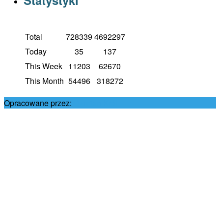
Total
728339
4692297
Today
35
137
This Week
11203
62670
This Month
54496
318272
Opracowane przez:
Damian Król