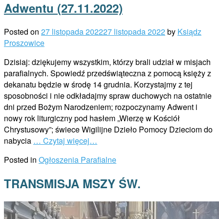
Adwentu (27.11.2022)
Posted on
27 listopada 2022
27 listopada 2022
by
Ksiądz
Proszowice
Dzisiaj: dziękujemy wszystkim, którzy brali udział w misjach
parafialnych. Spowiedź przedświąteczna z pomocą księży z
dekanatu będzie w środę 14 grudnia. Korzystajmy z tej
sposobności i nie odkładajmy spraw duchowych na ostatnie
dni przed Bożym Narodzeniem; rozpoczynamy Adwent i
nowy rok liturgiczny pod hasłem „Wierzę w Kościół
Chrystusowy”; świece Wigilijne Dzieło Pomocy Dzieciom do
nabycia
… Czytaj więcej…
Posted in
Ogłoszenia Parafialne
TRANSMISJA MSZY ŚW.