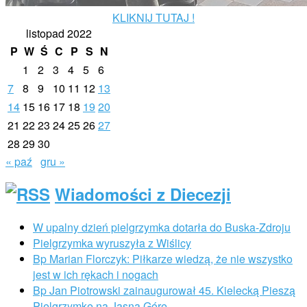
KLIKNIJ TUTAJ !
listopad 2022
P
W
Ś
C
P
S
N
1
2
3
4
5
6
7
8
9
10
11
12
13
14
15
16
17
18
19
20
21
22
23
24
25
26
27
28
29
30
« paź
gru »
Wiadomości z Diecezji
W upalny dzień pielgrzymka dotarła do Buska-Zdroju
Pielgrzymka wyruszyła z Wiślicy
Bp Marian Florczyk: Piłkarze wiedzą, że nie wszystko
jest w ich rękach i nogach
Bp Jan Piotrowski zainaugurował 45. Kielecką Pieszą
Pielgrzymkę na Jasną Górę