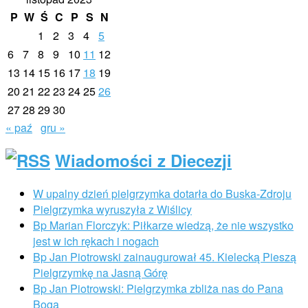
P
W
Ś
C
P
S
N
1
2
3
4
5
6
7
8
9
10
11
12
13
14
15
16
17
18
19
20
21
22
23
24
25
26
27
28
29
30
« paź
gru »
Wiadomości z Diecezji
W upalny dzień pielgrzymka dotarła do Buska-Zdroju
Pielgrzymka wyruszyła z Wiślicy
Bp Marian Florczyk: Piłkarze wiedzą, że nie wszystko
jest w ich rękach i nogach
Bp Jan Piotrowski zainaugurował 45. Kielecką Pieszą
Pielgrzymkę na Jasną Górę
Bp Jan Piotrowski: Pielgrzymka zbliża nas do Pana
Boga