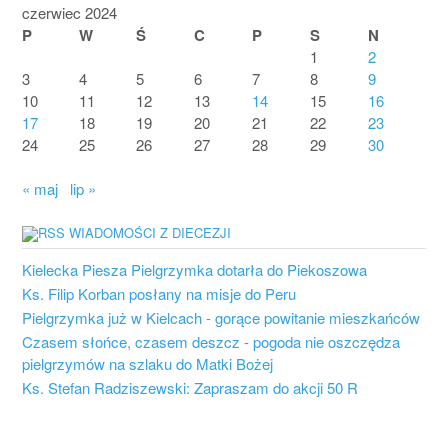
czerwiec 2024
P
W
Ś
C
P
S
N
1
2
3
4
5
6
7
8
9
10
11
12
13
14
15
16
17
18
19
20
21
22
23
24
25
26
27
28
29
30
« maj
lip »
WIADOMOŚCI Z DIECEZJI
Kielecka Piesza Pielgrzymka dotarła do Piekoszowa
Ks. Filip Korban posłany na misje do Peru
Pielgrzymka już w Kielcach - gorące powitanie mieszkańców
Czasem słońce, czasem deszcz - pogoda nie oszczędza
pielgrzymów na szlaku do Matki Bożej
Ks. Stefan Radziszewski: Zapraszam do akcji 50 R