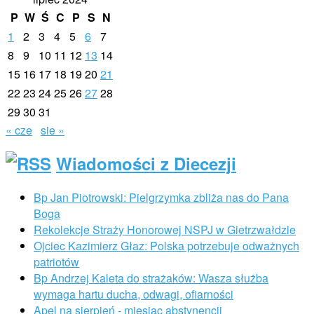
P
W
Ś
C
P
S
N
1
2
3
4
5
6
7
8
9
10
11
12
13
14
15
16
17
18
19
20
21
22
23
24
25
26
27
28
29
30
31
« cze
sie »
Wiadomości z Diecezji
Bp Jan Piotrowski: Pielgrzymka zbliża nas do Pana
Boga
Rekolekcje Straży Honorowej NSPJ w Gietrzwałdzie
Ojciec Kazimierz Głaz: Polska potrzebuje odważnych
patriotów
Bp Andrzej Kaleta do strażaków: Wasza służba
wymaga hartu ducha, odwagi, ofiarności
Apel na sierpień - miesiąc abstynencji