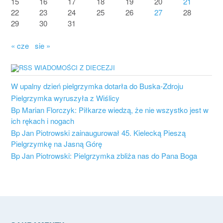
15
16
17
18
19
20
21
22
23
24
25
26
27
28
29
30
31
« cze
sie »
WIADOMOŚCI Z DIECEZJI
W upalny dzień pielgrzymka dotarła do Buska-Zdroju
Pielgrzymka wyruszyła z Wiślicy
Bp Marian Florczyk: Piłkarze wiedzą, że nie wszystko jest w
ich rękach i nogach
Bp Jan Piotrowski zainaugurował 45. Kielecką Pieszą
Pielgrzymkę na Jasną Górę
Bp Jan Piotrowski: Pielgrzymka zbliża nas do Pana Boga