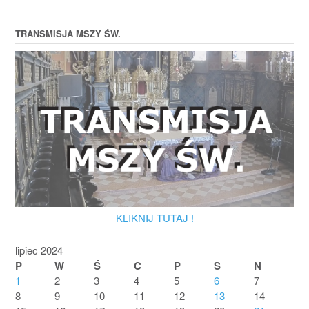
TRANSMISJA MSZY ŚW.
KLIKNIJ TUTAJ !
lipiec 2024
P
W
Ś
C
P
S
N
1
2
3
4
5
6
7
8
9
10
11
12
13
14