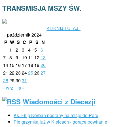
TRANSMISJA MSZY ŚW.
KLIKNIJ TUTAJ !
październik 2024
P
W
Ś
C
P
S
N
1
2
3
4
5
6
7
8
9
10
11
12
13
14
15
16
17
18
19
20
21
22
23
24
25
26
27
28
29
30
31
« wrz
lis »
Wiadomości z Diecezji
Ks. Filip Korban posłany na misje do Peru
Pielgrzymka już w Kielcach - gorące powitanie