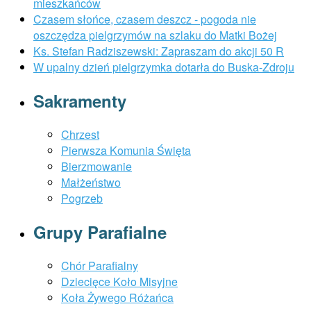
mieszkańców
Czasem słońce, czasem deszcz - pogoda nie
oszczędza pielgrzymów na szlaku do Matki Bożej
Ks. Stefan Radziszewski: Zapraszam do akcji 50 R
W upalny dzień pielgrzymka dotarła do Buska-Zdroju
Sakramenty
Chrzest
Pierwsza Komunia Święta
Bierzmowanie
Małżeństwo
Pogrzeb
Grupy Parafialne
Chór Parafialny
Dziecięce Koło Misyjne
Koła Żywego Różańca