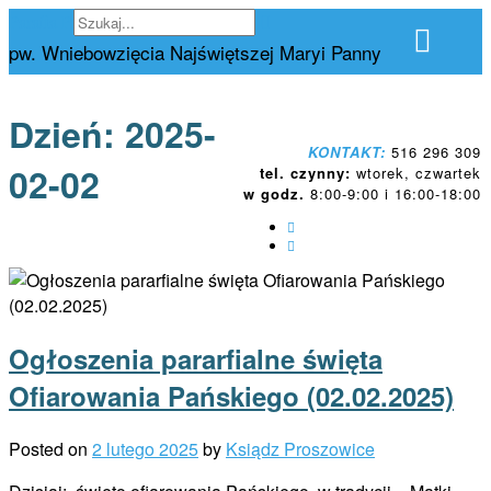
Skip
Parafia Proszowice
to
pw. Wniebowzięcia Najświętszej Maryi Panny
content
Dzień:
2025-
KONTAKT:
516 296 309
02-02
tel. czynny:
wtorek, czwartek
w godz.
8:00-9:00 i 16:00-18:00
Ogłoszenia pararfialne święta
Ofiarowania Pańskiego (02.02.2025)
Posted on
2 lutego 2025
by
Ksiądz Proszowice