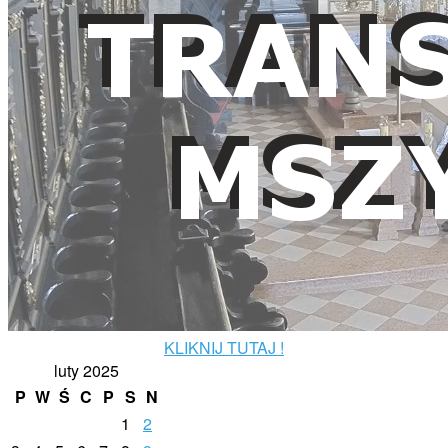
KLIKNIJ TUTAJ !
luty 2025
P
W
Ś
C
P
S
N
1
2