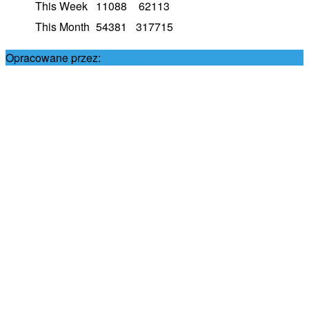
This Week
11088
62113
This Month
54381
317715
Opracowane przez:
Damian Król