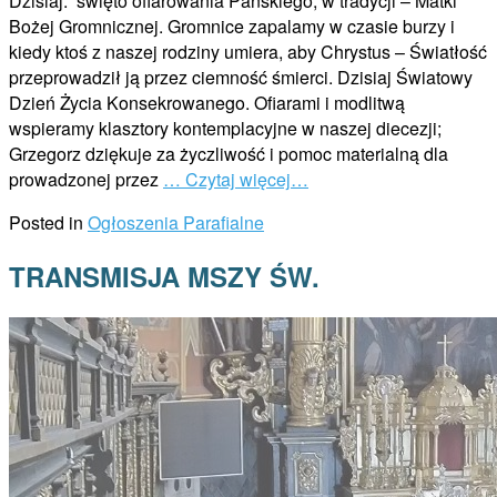
Dzisiaj: święto ofiarowania Pańskiego, w tradycji – Matki
Bożej Gromnicznej. Gromnice zapalamy w czasie burzy i
kiedy ktoś z naszej rodziny umiera, aby Chrystus – Światłość
przeprowadził ją przez ciemność śmierci. Dzisiaj Światowy
Dzień Życia Konsekrowanego. Ofiarami i modlitwą
wspieramy klasztory kontemplacyjne w naszej diecezji;
Grzegorz dziękuje za życzliwość i pomoc materialną dla
prowadzonej przez
… Czytaj więcej…
Posted in
Ogłoszenia Parafialne
TRANSMISJA MSZY ŚW.