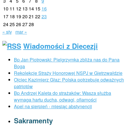
3
4
5
6
7
8
9
10
11
12
13
14
15
16
17
18
19
20
21
22
23
24
25
26
27
28
« sty
mar »
Wiadomości z Diecezji
Bp Jan Piotrowski: Pielgrzymka zbliża nas do Pana
Boga
Rekolekcje Straży Honorowej NSPJ w Gietrzwałdzie
Ojciec Kazimierz Głaz: Polska potrzebuje odważnych
patriotów
Bp Andrzej Kaleta do strażaków: Wasza służba
wymaga hartu ducha, odwagi, ofiarności
Apel na sierpień - miesiąc abstynencji
Sakramenty