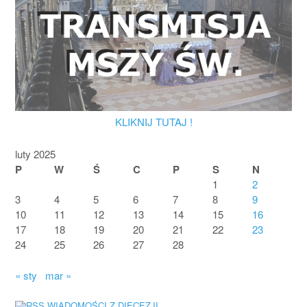
KLIKNIJ TUTAJ !
luty 2025
P
W
Ś
C
P
S
N
1
2
3
4
5
6
7
8
9
10
11
12
13
14
15
16
17
18
19
20
21
22
23
24
25
26
27
28
« sty
mar »
WIADOMOŚCI Z DIECEZJI